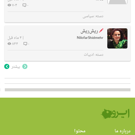
۷۰۴
۰
دسته:
سیاسی
ریش‌ریش
NilofarShidmehr
|
۴ ماه قبل
۸۴۴
۰
دسته:
ادبیات
بیشتر
درباره ما
محتوا