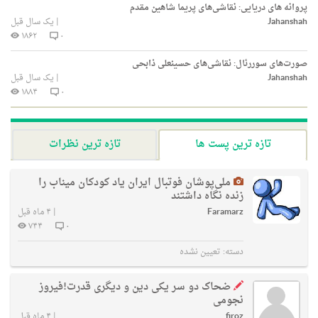
پروانه های دریایی: نقاشی‌های پریما شاهین مقدم
Jahanshah
|
یک سال قبل
۱۸۶۲
۰
صورت‌های سوررئال: نقاشی‌های حسینعلی ذابحی
Jahanshah
|
یک سال قبل
۱۸۸۴
۰
تازه ترین پست ها
تازه ترین نظرات
ملی‌پوشان فوتبال ایران یاد کودکان میناب را
زنده نگاه داشتند
Faramarz
|
۴ ماه قبل
۷۴۴
۰
دسته:
تعیین نشده
ضحاک دو سر یکی دین و دیگری قدرت!فیروز
نجومی
firoz
|
۴ ماه قبل