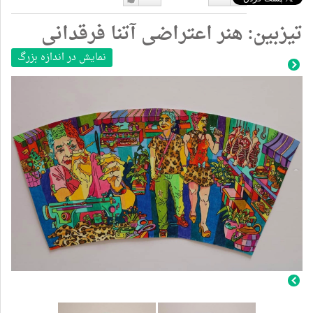
دوست
دوست
تیزبین: هنر اعتراضی آتنا فرقدانی
نداشتن
دارم
نمایش در اندازه بزرگ