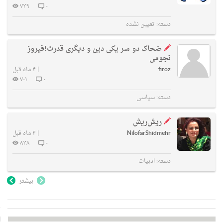
۷۳۹
۰
دسته:
تعیین نشده
ضحاک دو سر یکی دین و دیگری قدرت!فیروز
نجومی
firoz
|
۴ ماه قبل
۷۰۱
۰
دسته:
سیاسی
ریش‌ریش
NilofarShidmehr
|
۴ ماه قبل
۸۳۸
۰
دسته:
ادبیات
بیشتر