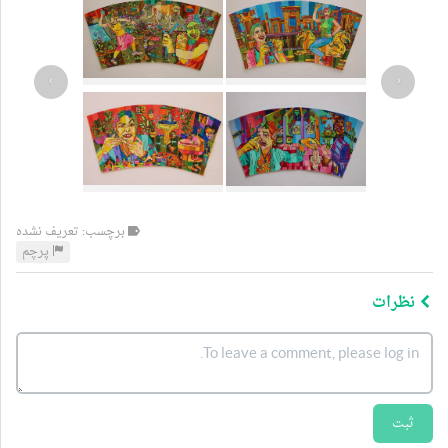
›
‹
برچسب: تعریف نشده
پرچم
نظرات
ثبت