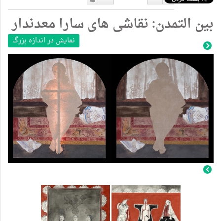
دوست
دوست
بین التمدن: نقاشی های سارا معدندار
نداشتن
دارم
نمایش در اندازه بزرگ