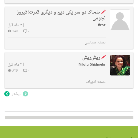
ضحاک دو سر یکی دین و دیگری قدرت!فیروز
نجومی
firoz
|
۴ ماه قبل
۶۸۵
۰
دسته:
سیاسی
ریش‌ریش
NilofarShidmehr
|
۴ ماه قبل
۸۲۶
۰
دسته:
ادبیات
بیشتر