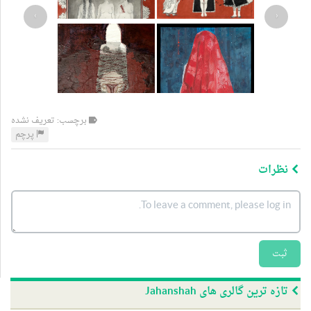
›
‹
برچسب: تعریف نشده
پرچم
نظرات
ثبت
تازه ترین گالری های Jahanshah