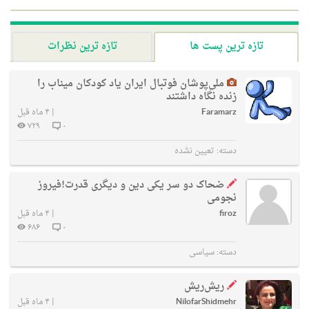
تازه ترین پست ها
تازه ترین نظرات
ملی‌پوشان فوتبال ایران یاد کودکان میناب را
زنده نگاه داشتند
Faramarz
|
۴ ماه قبل
۷۲۹
۰
دسته:
تعیین نشده
ضحاک دو سر یکی دین و دیگری قدرت!فیروز
نجومی
firoz
|
۴ ماه قبل
۶۸۶
۰
دسته:
سیاسی
ریش‌ریش
NilofarShidmehr
|
۴ ماه قبل