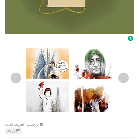
›
‹
برچسب: تعریف نشده
پرچم