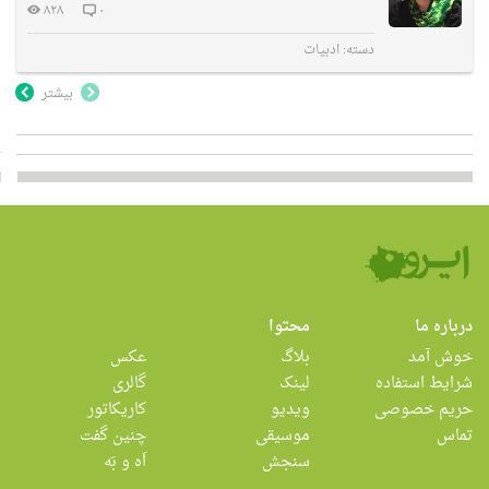
۸۲۸
۰
دسته:
ادبیات
بیشتر
درباره ما
محتوا
خوش آمد
بلاگ
عکس
شرایط استفاده
لینک
گالری
حریم خصوصی
ویدیو
کاریکاتور
تماس
موسیقی
چنین گفت
سنجش
اَه و بَه