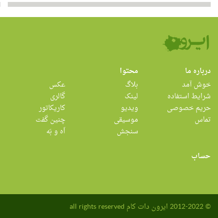
درباره ما
محتوا
خوش آمد
بلاگ
عکس
شرایط استفاده
لینک
گالری
حریم خصوصی
ویدیو
کاریکاتور
تماس
موسیقی
چنین گفت
سنجش
اَه و بَه
حساب
© 2012-2022 ایرون دات کام all rights reserved