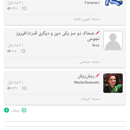
Faramarz
|
۴ ماه قبل
۷۴۸
۰
دسته:
تعیین نشده
ضحاک دو سر یکی دین و دیگری قدرت!فیروز
نجومی
firoz
|
۴ ماه قبل
۷۰۸
۰
دسته:
سیاسی
ریش‌ریش
NilofarShidmehr
|
۴ ماه قبل
۸۴۷
۰
دسته:
ادبیات
بیشتر