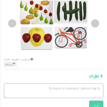
›
‹
برچسب: تعریف نشده
پرچم
نظرات
ثبت