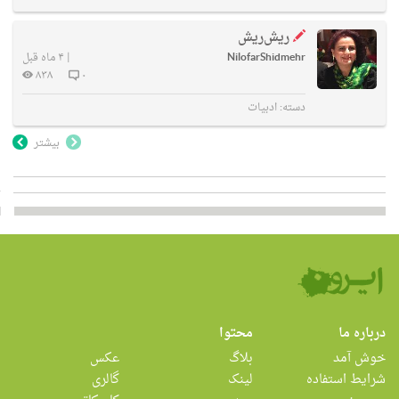
ریش‌ریش
NilofarShidmehr
|
۴ ماه قبل
۸۳۸
۰
دسته:
ادبیات
بیشتر
درباره ما
محتوا
خوش آمد
بلاگ
عکس
شرایط استفاده
لینک
گالری