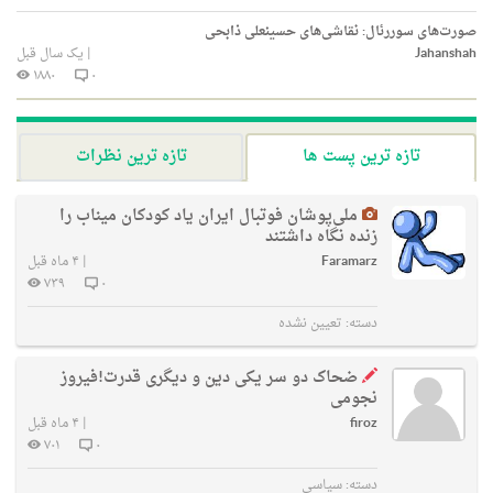
صورت‌های سوررئال: نقاشی‌های حسینعلی ذابحی
Jahanshah
|
یک سال قبل
۱۸۸۰
۰
تازه ترین پست ها
تازه ترین نظرات
ملی‌پوشان فوتبال ایران یاد کودکان میناب را
زنده نگاه داشتند
Faramarz
|
۴ ماه قبل
۷۳۹
۰
دسته:
تعیین نشده
ضحاک دو سر یکی دین و دیگری قدرت!فیروز
نجومی
firoz
|
۴ ماه قبل
۷۰۱
۰
دسته:
سیاسی