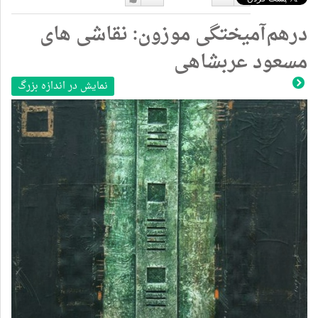
دوست
دوست
درهم‌آمیختگی موزون: نقاشی های
نداشتن
دارم
مسعود عربشاهی
نمایش در اندازه بزرگ