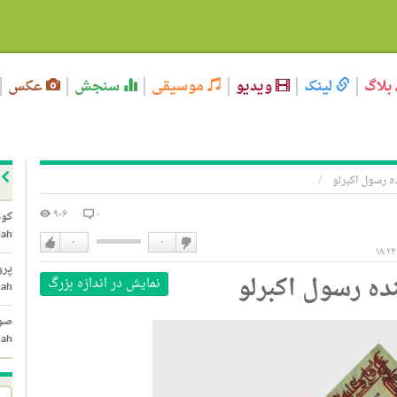
بلاگ
لینک
ویدیو
موسیقی
سنجش
عکس
 رسول اکبرلو
۹۰۶
۰
کود
hah
۰
۰
دوست
دوست
پرو
ه رسول اکبرلو
نداشتن
نمایش در اندازه بزرگ
دارم
hah
صور
hah