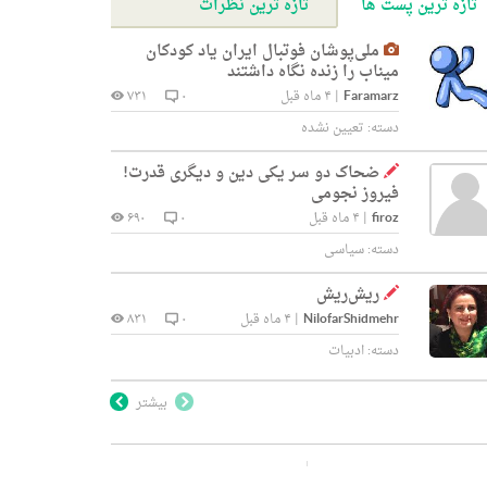
تازه ترین پست ها
تازه ترین نظرات
ملی‌پوشان فوتبال ایران یاد کودکان
میناب را زنده نگاه داشتند
Faramarz
|
۴ ماه قبل
۰
۷۳۱
دسته:
تعیین نشده
ضحاک دو سر یکی دین و دیگری قدرت!
فیروز نجومی
firoz
|
۴ ماه قبل
۰
۶۹۰
دسته:
سیاسی
ریش‌ریش
NilofarShidmehr
|
۴ ماه قبل
۰
۸۳۱
دسته:
ادبیات
بیشتر