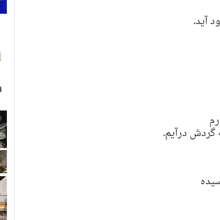
د آید.
رم
 گردش درآیم.
سیده