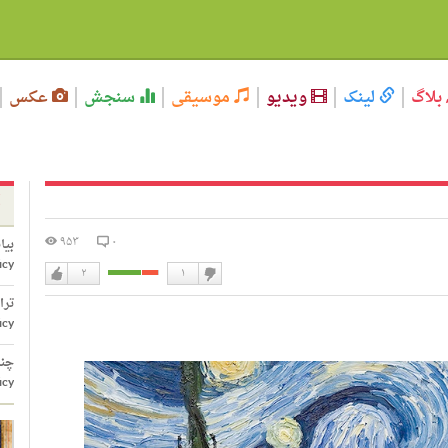
بلاگ
لینک
ویدیو
موسیقی
سنجش
عکس
۹۵۳
۰
بیانیه با
icy
۲
۱
دوست
دوست
ترا
نداشتن
دارم
icy
چند
icy