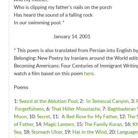
And my mother,
Who is clipping my father's nails on the porch
Has heard the sound of a falling rock
In our swimming pool. *
January 14, 2001
* This poem is also translated from Persian into English by
Belonging: New Poetry by Iranians around the World edited
Becoming Americans: Four Centuries of Immigrant Writing
watch a film based on this poem
here
.
Poems
1:
Sword at the Ablution Pool
, 2:
In Temescal Canyon
, 3:
Forgetfulness
, 6:
That Hitler Moustache
, 7:
Baghbaderan
Moon
, 10:
Secret
, 11:
A Red Rose for My Father
, 12:
The S
of Father
, 14:
Magic Lantern
, 15:
The Family Koran
, 16:
Kh
Sea
, 18:
Stomach Ulcer
, 19:
Hat in the Wind
, 20:
Language