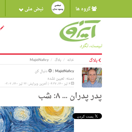
گروه ها
نبض ملی
نیست، نگرد
بلاگ
خانه
بلاگ
MajidNaficy
MajidNaficy
|
دنبال کن
دسته:
تعیین نشده
۶ تیر ۱۴۰۰، ۰۴:۳۷ | آخرین ویرایش: ۲۲ تیر ۱۴۰۰، ۰۳:۰۲
پدر پدران ... ۸: شب