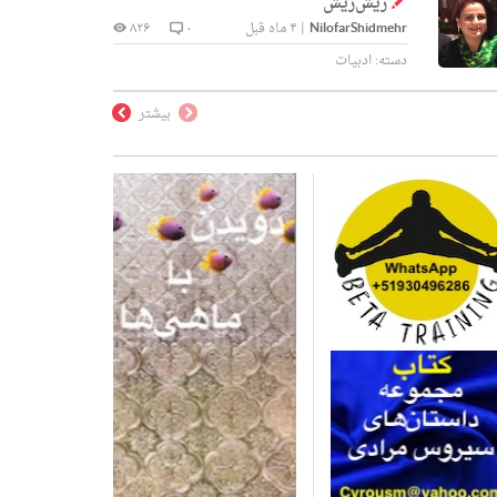
ریش‌ریش
NilofarShidmehr
|
۴ ماه قبل
۰
۸۲۶
دسته:
ادبیات
بیشتر