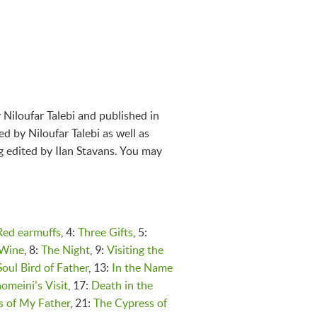
 Niloufar Talebi and published in
 by Niloufar Talebi as well as
 edited by Ilan Stavans. You may
Red earmuffs
, 4:
Three Gifts
, 5:
 Wine
, 8:
The Night
, 9:
Visiting the
oul Bird of Father
, 13:
In the Name
omeini's Visit
, 17:
Death in the
s of My Father
, 21:
The Cypress of