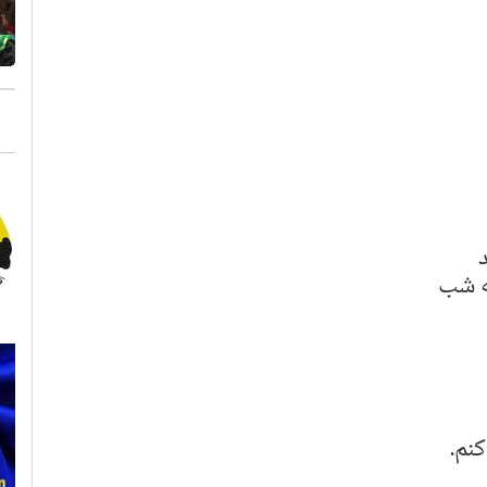
ه شب
نم.