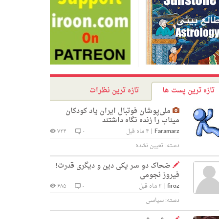
تازه ترین پست ها
تازه ترین نظرات
ملی‌پوشان فوتبال ایران یاد کودکان
میناب را زنده نگاه داشتند
Faramarz
|
۴ ماه قبل
۰
۷۲۴
دسته:
تعیین نشده
ضحاک دو سر یکی دین و دیگری قدرت!
فیروز نجومی
firoz
|
۴ ماه قبل
۰
۶۸۵
دسته:
سیاسی