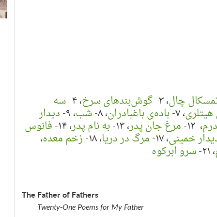
تمسکال
چال
، ۳-
گوش‌بند‌های سرخ
، ۴-
سه
 هیتلری
، ۷-
باده‌ی باغبادران
، ۸-
شب
، ۹-
دیدار
درم
، ۱۲-
مرغ جان پدر
، ۱۳-
به نام پدر
، ۱۴-
فانوس
یدار خمینی
، ۱۷-
مرگ در دريا
، ۱۸-
زخم معده
،
، ۲۱-
سرو ابرکوه
The Father of Fathers
Twenty-One Poems for My Father