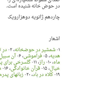
صدای سقوط سنگپاره‌ای را
در حوض خانه شنیده است.
چاردهم ژانویه دوهزار‌و‌یک
اشعار
۱-
شمشیر در حوضخانه
، ۲-
در 
هدیه
، ۵-
فراموشی
، ۶-
آن سبیلِ
ماه
، ۱۰-
راز
، ۱۱-
گلسرخی برای پ
خیال
، ۱۵-
قرآن خانوادگی
، ۱۶-
د
۱۹-
کلاه در باد
، ۲۰-
زبانهای پدرم