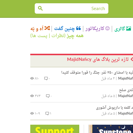
کاریکاتور
چنین گفت
گالری
اَه و بَه
همه چیز
(
نظرات
|
پست ها
)
تازه ترین بلاگ های MajidNaficy
 امضای ۳۵۰ نفر: جنگ را فورا متوقف کنید!
MajidNaf
|
۴ ماه قبل
۰
۸۱۰
نه‌ی صلح
MajidNaf
|
۵ ماه قبل
۰
۴۷۴
 کلمه با داریوش آشوری
MajidNaf
|
۵ ماه قبل
۱
۱۰۰۹