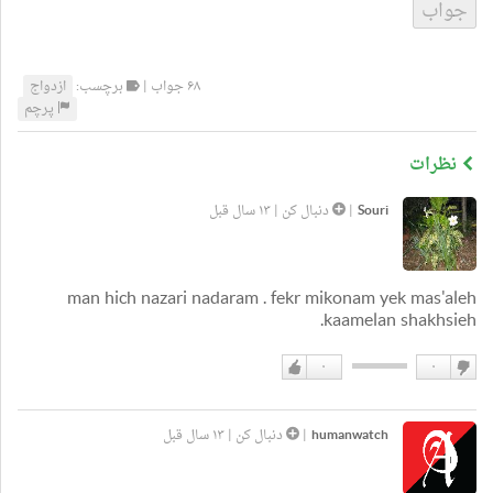
۶۸ جواب |
برچسب:
ازدواج
پرچم
نظرات
Souri
|
دنبال کن
|
۱۳ سال قبل
man hich nazari nadaram . fekr mikonam yek mas'aleh
kaamelan shakhsieh.
۰
۰
دوست
دوست
نداشتن
دارم
humanwatch
|
دنبال کن
|
۱۳ سال قبل