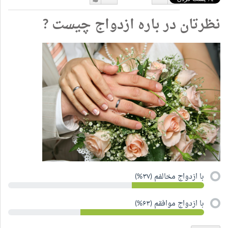
دوست
دوست
نظرتان در باره ازدواج چیست ?
نداشتن
دارم
با ازدواج مخالفم (۳۷%)
با ازدواج موافقم (۶۳%)