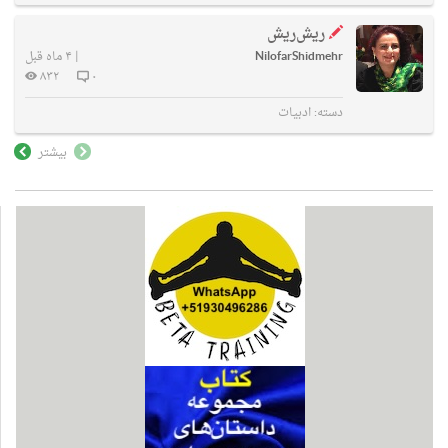
ریش‌ریش
NilofarShidmehr
|
۴ ماه قبل
۸۳۲
۰
دسته:
ادبیات
بیشتر