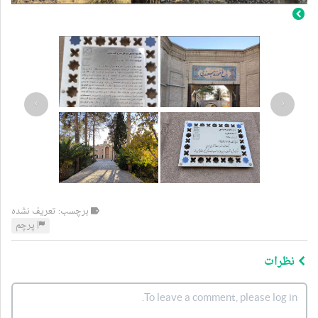
›
‹
برچسب: تعریف نشده
پرچم
نظرات