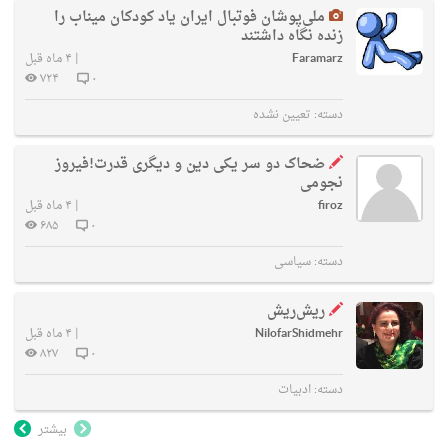
ملی‌پوشان فوتبال ایران یاد کودکان میناب را
زنده نگاه داشتند
Faramarz
|
۴ ماه قبل
۷۲۴
۰
دسته:
تعیین نشده
ضحاک دو سر یکی دین و دیگری قدرت!فیروز
نجومی
firoz
|
۴ ماه قبل
۶۸۵
۰
دسته:
سیاسی
ریش‌ریش
NilofarShidmehr
|
۴ ماه قبل
۸۲۷
۰
دسته:
ادبیات
بیشتر