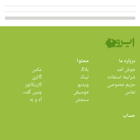
درباره ما
محتوا
خوش آمد
بلاگ
عکس
شرایط استفاده
لینک
گالری
حریم خصوصی
ویدیو
کاریکاتور
تماس
موسیقی
چنین گفت
سنجش
اَه و بَه
حساب