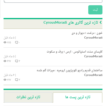
ثبت
تازه ترین گالری های CyrousMoradi
خون : درخت ؛ دیوار و دی
CyrousMoradi
|
۵ ماه قبل
۸۱۵
۰
کلیسای سنت استپانوس : ارس ؛ برف و سکوت
CyrousMoradi
|
۵ ماه قبل
۶۱۷
۲
ساختمان قدیم رادیو تلویزیون ارومیه : میراث گم شده
CyrousMoradi
|
۶ ماه قبل
۷۱۷
۲
تازه ترین پست ها
تازه ترین نظرات