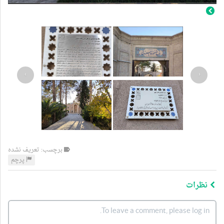
›
‹
برچسب: تعریف نشده
پرچم
نظرات