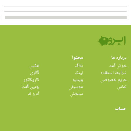
درباره ما
محتوا
خوش آمد
بلاگ
عکس
شرایط استفاده
لینک
گالری
حریم خصوصی
ویدیو
کاریکاتور
تماس
موسیقی
چنین گفت
سنجش
اَه و بَه
حساب