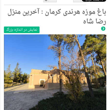
دوست
دوست
باغ موزه هرندی کرمان : آخرین منزل
نداشتن
دارم
رضا شاه
نمایش در اندازه بزرگ