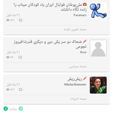
ملی‌پوشان فوتبال ایران یاد کودکان میناب را
زنده نگاه داشتند
Faramarz
|
۴ ماه قبل
۷۳۱
۰
دسته:
تعیین نشده
ضحاک دو سر یکی دین و دیگری قدرت!فیروز
نجومی
firoz
|
۴ ماه قبل
۶۹۰
۰
دسته:
سیاسی
ریش‌ریش
NilofarShidmehr
|
۴ ماه قبل
۸۳۱
۰
دسته:
ادبیات
بیشتر