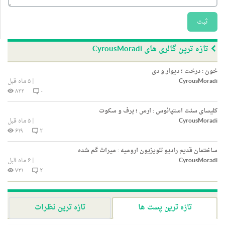
ثبت
تازه ترین گالری های CyrousMoradi
خون : درخت ؛ دیوار و دی
CyrousMoradi
|
۵ ماه قبل
۸۲۲
۰
کلیسای سنت استپانوس : ارس ؛ برف و سکوت
CyrousMoradi
|
۵ ماه قبل
۶۱۹
۲
ساختمان قدیم رادیو تلویزیون ارومیه : میراث گم شده
CyrousMoradi
|
۶ ماه قبل
۷۲۱
۲
تازه ترین پست ها
تازه ترین نظرات