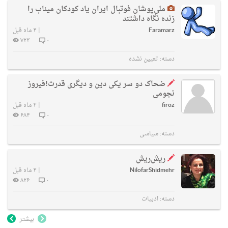
ملی‌پوشان فوتبال ایران یاد کودکان میناب را
زنده نگاه داشتند
Faramarz
|
۴ ماه قبل
۷۲۳
۰
دسته:
تعیین نشده
ضحاک دو سر یکی دین و دیگری قدرت!فیروز
نجومی
firoz
|
۴ ماه قبل
۶۸۴
۰
دسته:
سیاسی
ریش‌ریش
NilofarShidmehr
|
۴ ماه قبل
۸۲۶
۰
دسته:
ادبیات
بیشتر