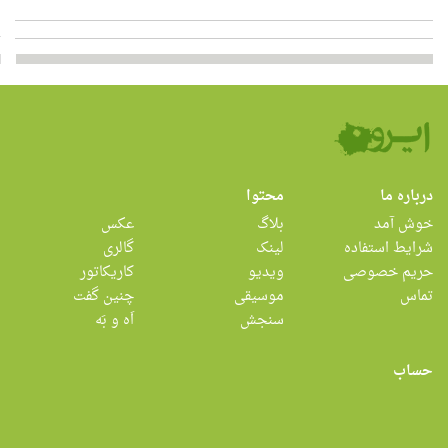
درباره ما
محتوا
خوش آمد
بلاگ
عکس
شرایط استفاده
لینک
گالری
حریم خصوصی
ویدیو
کاریکاتور
تماس
موسیقی
چنین گفت
سنجش
اَه و بَه
حساب