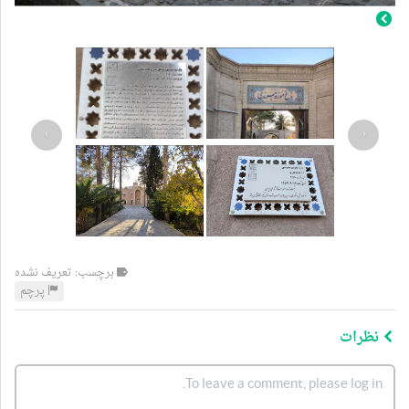
›
‹
برچسب: تعریف نشده
پرچم
نظرات