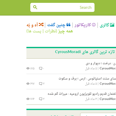
کاریکاتور
چنین گفت
گالری
اَه و بَه
همه چیز
(
نظرات
|
پست ها
)
تازه ترین گالری های CyrousMoradi
 : درخت ؛ دیوار و دی
CyrousMor
|
۵ ماه قبل
۰
۸۱۵
سای سنت استپانوس : ارس ؛ برف و سکوت
CyrousMor
|
۵ ماه قبل
۲
۶۱۷
تمان قدیم رادیو تلویزیون ارومیه : میراث گم شده
CyrousMor
|
۶ ماه قبل
۲
۷۱۶