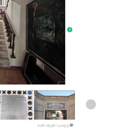
‹
برچسب: تعریف نشده