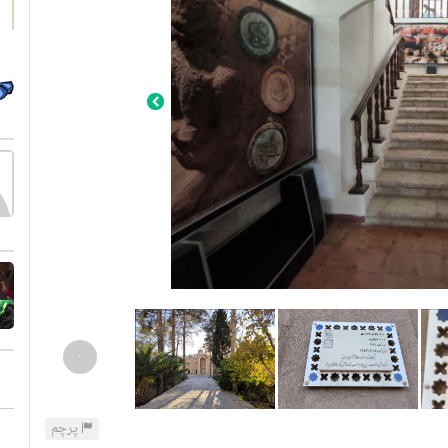
›
پرچم