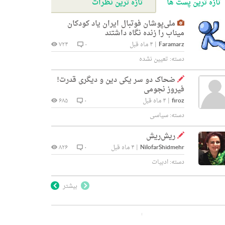
تازه ترین پست ها
تازه ترین نظرات
ملی‌پوشان فوتبال ایران یاد کودکان
میناب را زنده نگاه داشتند
Faramarz
|
۴ ماه قبل
۰
۷۲۴
دسته:
تعیین نشده
ضحاک دو سر یکی دین و دیگری قدرت!
فیروز نجومی
firoz
|
۴ ماه قبل
۰
۶۸۵
دسته:
سیاسی
ریش‌ریش
NilofarShidmehr
|
۴ ماه قبل
۰
۸۲۶
دسته:
ادبیات
بیشتر