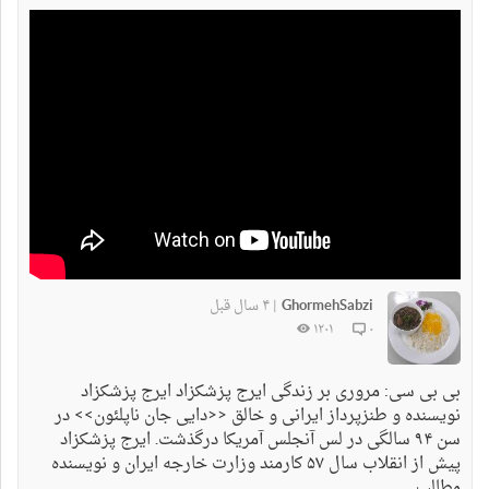
GhormehSabzi
۴ سال قبل
|
۱۲۰۱
۰
بی بی سی: مروری بر زندگی ایرج پزشکزاد ایرج پزشکزاد
نویسنده و طنزپرداز ایرانی و خالق <<دایی جان ناپلئون>> در
سن ۹۴ سالگی در لس آنجلس آمریکا درگذشت. ایرج پزشکزاد
پیش از انقلاب سال ۵۷ کارمند وزارت خارجه ایران و نویسنده
مطالب ...