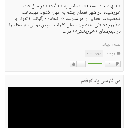
<<مهیندخت عمید>> متخلص به <<نگاه>> در سال ۱۳۰۹
خورشیدی در شهر همدان چشم به جهان گشود. مهیندخت
تحصیلات ابتدایی را در مدرسه <<اتحاد>> (آلیانس) تهران و
<<آزرم>> طی مدت چهار سال گذرانید سپس دوران متوسطه را
در دبیرستان <<نوربخش>> در ...
دسته:
ادبیات
برچسب:
مهین عمید
۱
۰
دوست
دوست
نداشتن
دارم
من فارسی یاد گرفتم