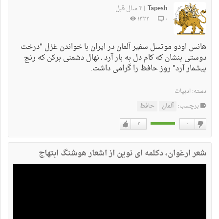
Tapesh
۴ سال قبل
|
۱۳۳۲
۰
هانس اودو موتسل سفیر آلمان در ایران با خواندن غزل "درخت
دوستی بنشان که کام دل به بار آرد ـ نهال دشمنی برکن که رنج
بیشمار آرد" روز حافظ را گرامی داشت.
دسته:
ادبیات
برچسب:
آلمان
حافظ
۲
۰
دوست
دوست
نداشتن
دارم
شعر ارغوان، دکلمه ای نوین از اشعار هوشنگ ابتهاج