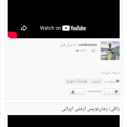
condorpoet
۵ سال قبل
|
۱۴۲۲
۰
دسته:
ادبیات
برچسب:
ارغوان
هوشنگ ابتهاج
۰
۰
دوست
دوست
نداشتن
دارم
رافی؛ رمان‌‌نویس ارمنی ایرانی