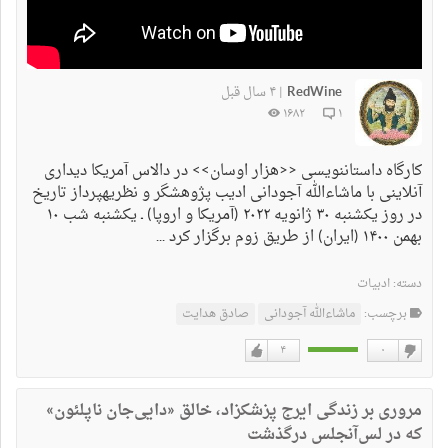
RedWine
۴ سال قبل
|
۱۶۸۲
۱
کارگاه داستاننویسی <<هزار اوسان>> در دالاس آمریکا دیداری
آنلاینی با ماشاءالله آجودانی ادیب پژوهشگر و نظریهپرداز تاریخ
در روز یکشنبه ۳۰ ژانویه ۲۰۲۲ (آمریکا و اروپا) ـ یکشنبه شب ۱۰
بهمن ۱۴۰۰ (ایران) از طریق زوم برگزار کرد ...
دسته:
ادبیات
برچسب:
ماشاءالله آجودانی
صادق هدایت
۴
۰
دوست
دوست
نداشتن
دارم
مروری بر زندگی ایرج پزشکزاد، خالق «دایی‌جان ناپلئون»
که در لس‌آنجلس درگذشت