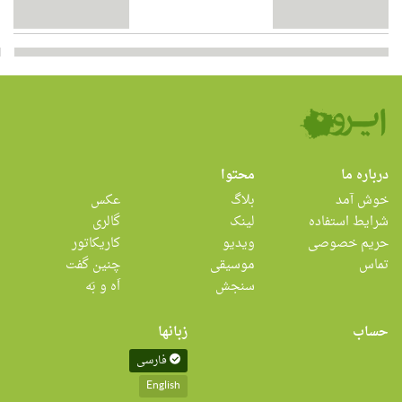
درباره ما
محتوا
خوش آمد
بلاگ
عکس
شرایط استفاده
لینک
گالری
حریم خصوصی
ویدیو
کاریکاتور
تماس
موسیقی
چنین گفت
سنجش
اَه و بَه
حساب
زبانها
فارسی
English