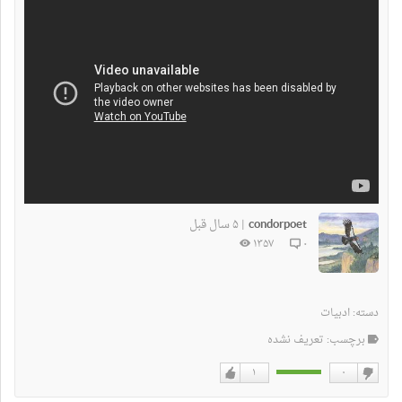
condorpoet
۵ سال قبل
|
۱۳۵۷
۰
دسته:
ادبیات
برچسب: تعریف نشده
۱
۰
دوست
دوست