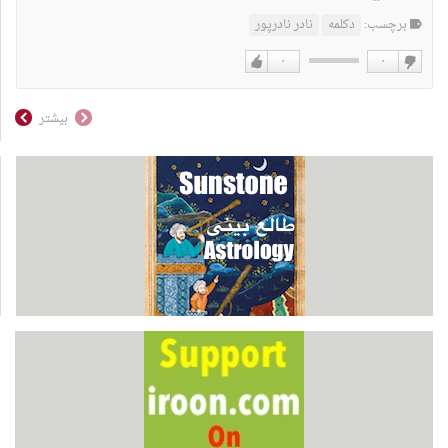
برچسب:
دکلمه
نادر نادرپور
۰
۰
دوست
دوست
نداشتن
دارم
بیشتر