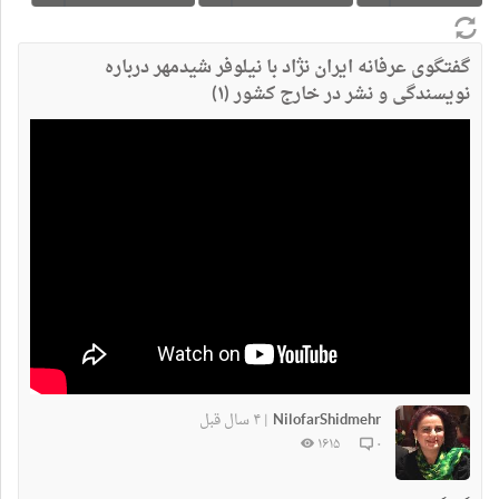
گفتگوی عرفانه ایران نژاد با نیلوفر شیدمهر درباره
نویسندگی و نشر در خارج کشور (۱)
NilofarShidmehr
۴ سال قبل
|
۱۶۱۵
۰