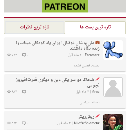
تازه ترین پست ها
تازه ترین نظرات
ملی‌پوشان فوتبال ایران یاد کودکان میناب را
زنده نگاه داشتند
Faramarz
|
۴ ماه قبل
۰
۷۲۴
دسته:
تعیین نشده
ضحاک دو سر یکی دین و دیگری قدرت!فیروز
نجومی
firoz
|
۴ ماه قبل
۰
۶۸۴
دسته:
سیاسی
ریش‌ریش
NilofarShidmehr
|
۴ ماه قبل
۰
۸۲۶