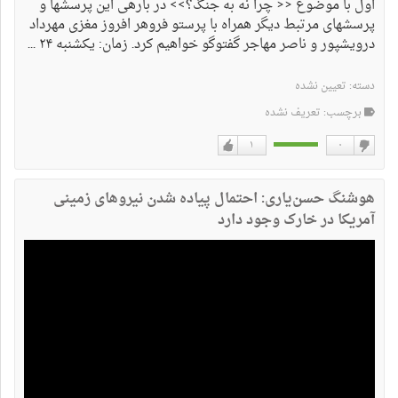
اول با موضوع << چرا نه به جنگ؟>> در بارهی این پرسشها و
پرسشهای مرتبط دیگر همراه با پرستو فروهر افروز مغزی مهرداد
درویشپور و ناصر مهاجر گفتوگو خواهیم کرد. زمان: یکشنبه ۲۴ ...
دسته:
تعیین نشده
برچسب: تعریف نشده
۱
۰
دوست
دوست
نداشتن
دارم
هوشنگ حسن‌یاری: احتمال پیاده شدن نیروهای زمینی
آمریکا در خارک وجود دارد