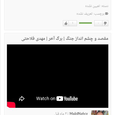
دسته:
تعیین نشده
برچسب: تعریف نشده
۱
۰
دوست
دوست
نداشتن
دارم
مقصد و چشم انداز جنگ | برگ آخر | مهدی فلاحتی
MajidNaficy
۴ ماه قبل
|