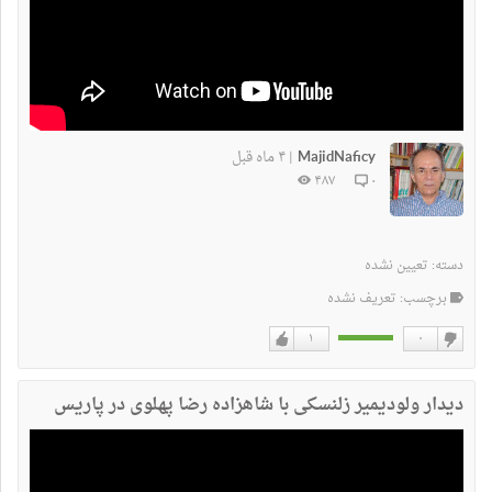
MajidNaficy
۴ ماه قبل
|
۴۸۷
۰
دسته:
تعیین نشده
برچسب: تعریف نشده
۱
۰
دوست
دوست
نداشتن
دارم
دیدار ولودیمیر زلنسکی با شاهزاده رضا پهلوی در پاریس