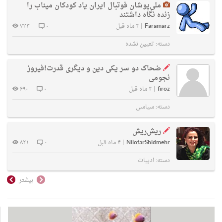
ملی‌پوشان فوتبال ایران یاد کودکان میناب را
زنده نگاه داشتند
Faramarz
|
۴ ماه قبل
۰
۷۳۳
دسته:
تعیین نشده
ضحاک دو سر یکی دین و دیگری قدرت!فیروز
نجومی
firoz
|
۴ ماه قبل
۰
۶۹۰
دسته:
سیاسی
ریش‌ریش
NilofarShidmehr
|
۴ ماه قبل
۰
۸۳۱
دسته:
ادبیات
بیشتر