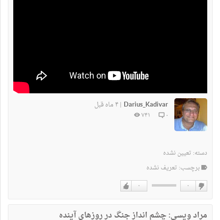
Darius_Kadivar
۴ ماه قبل
|
۷۴۱
۰
دسته:
تعیین نشده
برچسب: تعریف نشده
۰
۰
دوست
دوست
نداشتن
دارم
مراد ویسی: چشم انداز جنگ در روزهای آینده