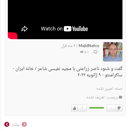
MajidNaficy
۴ ماه قبل
|
۵۰۱
۰
گفت و شنود ناصر زراعتی با مجید نفیسی شاعر / خانه ایران -
ساکرامنتو - ۹ ژانویه ۲۰۲۲
دسته:
تعیین نشده
برچسب: تعریف نشده
۱
۰
دوست
دوست
نداشتن
دارم
بیشتر