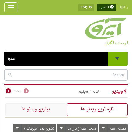
زبانها
فارسی
English
Toggle
gation
نیست، نگرد
منو
ویدیو
خانه
ویدیو
بیشتر
تازه ترین ویدئو ها
برترین ویدئو ها
دسته:
همه
مدت:
همه زمان ها
نشون بده:
هیچکدام