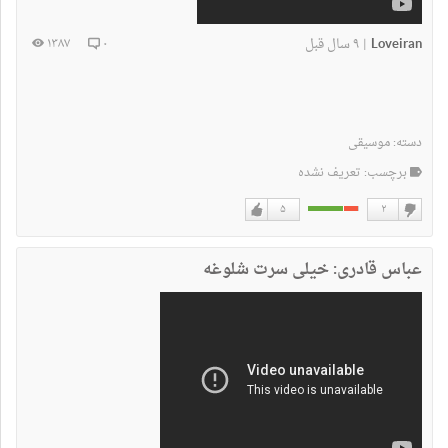
Loveiran
۹ سال قبل
۱۳۸۷
۰
|
دسته:
موسیقی
برچسب: تعریف نشده
۵
۲
دوست
دوست
نداشتن
دارم
عباس قادری: خیلی‌ سرت شلوغه