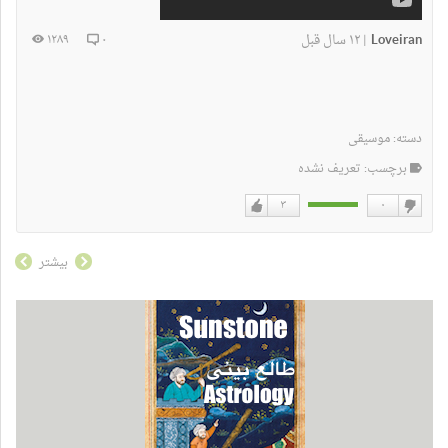
Loveiran
۱۲ سال قبل
۱۲۸۹
۰
|
دسته:
موسیقی
برچسب: تعریف نشده
۳
۰
دوست
دوست
نداشتن
دارم
بیشتر