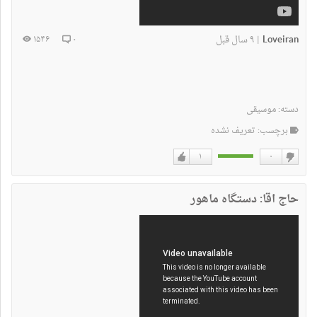
Loveiran
۹ سال قبل
۱۵۴۶
۰
|
دسته:
موسیقی
برچسب: تعریف نشده
۱
۰
دوست
دوست
نداشتن
دارم
حاج اقا: دستگاه ماهور