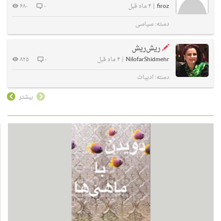
firoz
|
۴ ماه قبل
۰
۶۸۰
دسته:
سیاسی
ریش‌ریش
NilofarShidmehr
|
۴ ماه قبل
۰
۸۲۵
دسته:
ادبیات
بیشتر