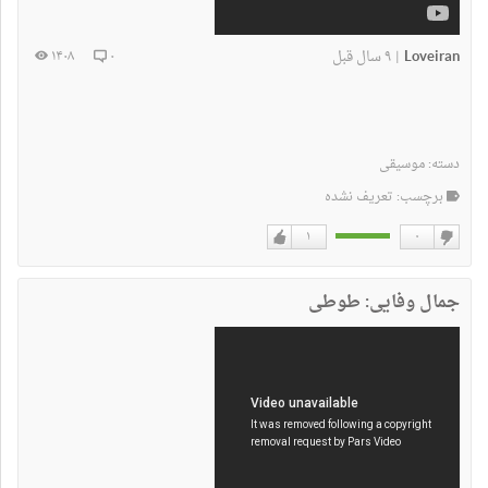
Loveiran
۹ سال قبل
۱۴۰۸
۰
|
دسته:
موسیقی
برچسب: تعریف نشده
۱
۰
دوست
دوست
نداشتن
دارم
جمال وفایی: طوطی