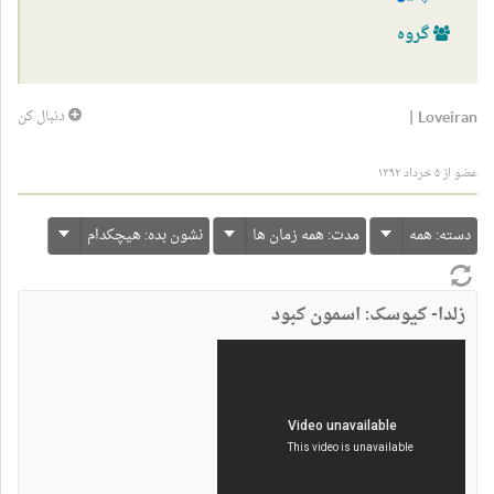
گروه
|
Loveiran
دنبال کن
عضو از ۵ خرداد ۱۳۹۲
دسته:
همه
مدت:
همه زمان ها
نشون بده:
هیچکدام
زلدا- کیوسک: اسمون کبود