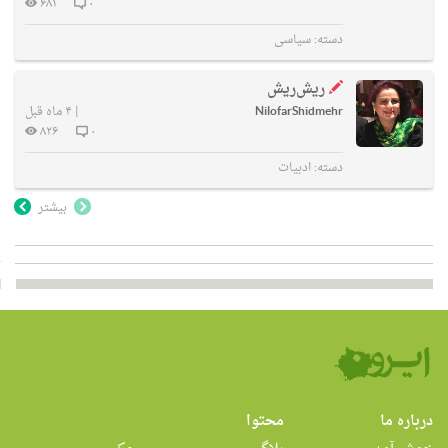
۶۸۱
۰
دسته:
سیاسی
ریش‌ریش
NilofarShidmehr
|
۴ ماه قبل
۸۲۶
۰
دسته:
ادبیات
بیشتر
درباره ما
محتوا