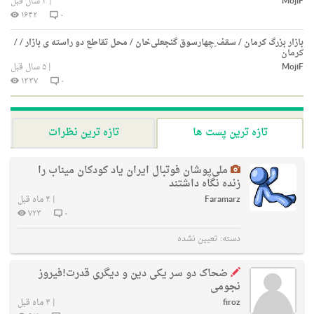
MojiF
|
۴ سال قبل
۱۶۴۲
۰
بازار بزرگ کرمان / سقف ِچهارسوق گنجعلی‌خان / محل تقاطع دو راسته ی بازار / /
کرمان
MojiF
|
۵ سال قبل
۱۳۳۷
۰
تازه ترین پست ها
تازه ترین نظرات
ملی‌پوشان فوتبال ایران یاد کودکان میناب را
زنده نگاه داشتند
Faramarz
|
۴ ماه قبل
۷۲۳
۰
دسته:
تعیین نشده
ضحاک دو سر یکی دین و دیگری قدرت!فیروز
نجومی
firoz
|
۴ ماه قبل