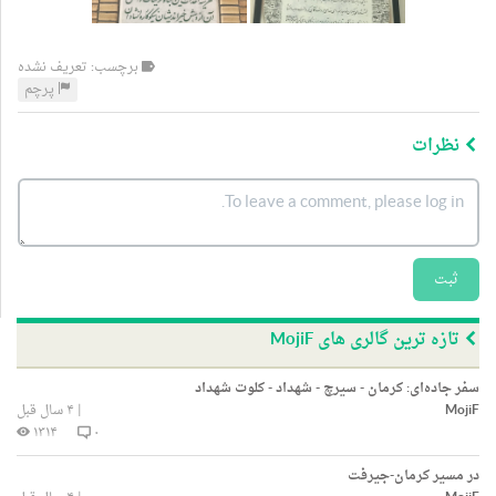
برچسب: تعریف نشده
پرچم
نظرات
ثبت
تازه ترین گالری های MojiF
سفر جاده‌ای: کرمان - سیرچ - شهداد - کلوت شهداد
MojiF
|
۴ سال قبل
۱۳۱۴
۰
در مسیر کرمان-جیرفت