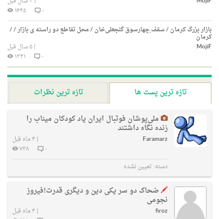
MojiF
|
۴ سال قبل
۱۶۴۵
۰
بازار بزرگ کرمان / سقف ِچهارسوق گنجعلی‌خان / محل تقاطع دو راسته ی بازار / /
کرمان
MojiF
|
۵ سال قبل
۱۳۴۱
۰
تازه ترین پست ها
تازه ترین نظرات
ملی‌پوشان فوتبال ایران یاد کودکان میناب را
زنده نگاه داشتند
Faramarz
|
۴ ماه قبل
۷۳۸
۰
دسته:
تعیین نشده
ضحاک دو سر یکی دین و دیگری قدرت!فیروز
نجومی
firoz
|
۴ ماه قبل