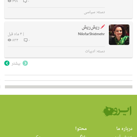
۶۹۸
۰
دسته:
سیاسی
ریش‌ریش
NilofarShidmehr
|
۴ ماه قبل
۸۳۴
۰
دسته:
ادبیات
بیشتر
درباره ما
محتوا