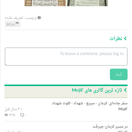
برچسب: تعریف نشده
پرچم
نظرات
ثبت
تازه ترین گالری های MojiF
سفر جاده‌ای: کرمان - سیرچ - شهداد - کلوت شهداد
MojiF
|
۴ سال قبل
۱۳۱۸
۰
در مسیر کرمان-جیرفت