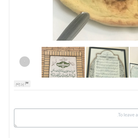
›
پرچم