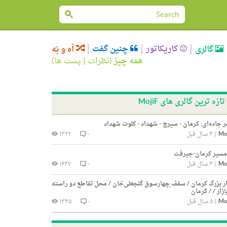
کاریکاتور
چنین گفت
گالری
اَه و بَه
همه چیز
(
نظرات
|
پست ها
)
تازه ترین گالری های MojiF
 جاده‌ای: کرمان - سیرچ - شهداد - کلوت شهداد
Mo
|
۴ سال قبل
۰
۱۳۲۲
مسیر کرمان-جیرفت
Mo
|
۴ سال قبل
۰
۱۶۴۷
ار بزرگ کرمان / سقف ِچهارسوق گنجعلی‌خان / محل تقاطع دو راسته
ازار / / کرمان
Mo
|
۵ سال قبل
۰
۱۳۴۵