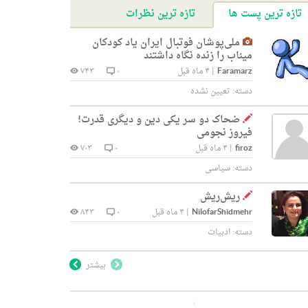
تازه ترین پست ها
تازه ترین نظرات
ملی‌پوشان فوتبال ایران یاد کودکان
میناب را زنده نگاه داشتند
Faramarz
|
۴ ماه قبل
۰
۷۴۳
دسته:
تعیین نشده
ضحاک دو سر یکی دین و دیگری قدرت!
فیروز نجومی
firoz
|
۴ ماه قبل
۰
۷۰۳
دسته:
سیاسی
ریش‌ریش
NilofarShidmehr
|
۴ ماه قبل
۰
۸۴۳
دسته:
ادبیات
بیشتر