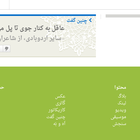
چنین گفت
عاقل به کنار جوی تا پل م
سایر اردوبادی، از شاعرا
—
دوست
نداشت
محتوا
حس
بلاگ
عکس
لینک
گالری
ویدیو
کاریکاتور
موسیقی
چنین گفت
سنجش
اَه و بَه