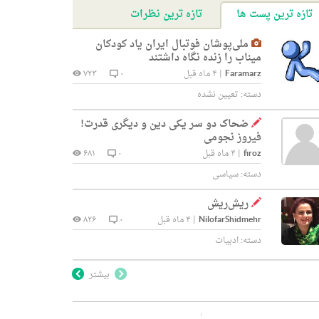
تازه ترین پست ها
تازه ترین نظرات
ملی‌پوشان فوتبال ایران یاد کودکان
میناب را زنده نگاه داشتند
Faramarz
|
۴ ماه قبل
۰
۷۲۳
دسته:
تعیین نشده
ضحاک دو سر یکی دین و دیگری قدرت!
فیروز نجومی
firoz
|
۴ ماه قبل
۰
۶۸۱
دسته:
سیاسی
ریش‌ریش
NilofarShidmehr
|
۴ ماه قبل
۰
۸۲۶
دسته:
ادبیات
بیشتر