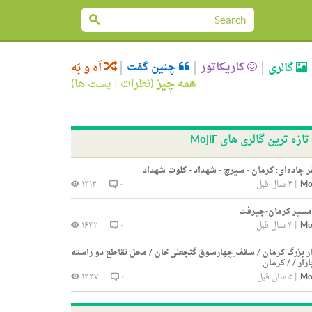
کاریکاتور
چنین گفت
گالری
اَه و بَه
همه چیز
(
نظرات
|
پست ها
)
تازه ترین گالری های MojiF
 جاده‌ای: کرمان - سیرچ - شهداد - کلوت شهداد
Mo
|
۴ سال قبل
۰
۱۳۱۴
مسیر کرمان-جیرفت
Mo
|
۴ سال قبل
۰
۱۶۴۲
ار بزرگ کرمان / سقف ِچهارسوق گنجعلی‌خان / محل تقاطع دو راسته
ازار / / کرمان
Mo
|
۵ سال قبل
۰
۱۳۳۷