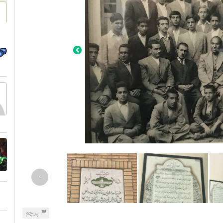
›
پرچم