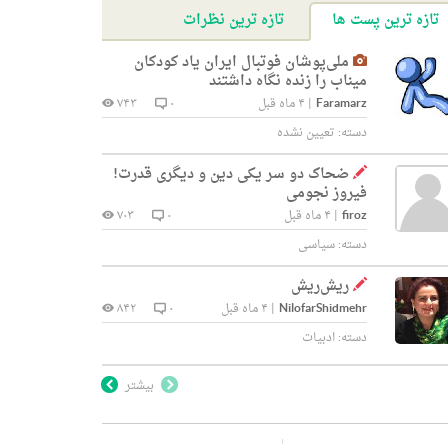
تازه ترین پست ها
تازه ترین نظرات
ملی‌پوشان فوتبال ایران یاد کودکان
میناب را زنده نگاه داشتند
Faramarz
|
۴ ماه قبل
۰
۷۴۳
دسته:
تعیین نشده
ضحاک دو سر یکی دین و دیگری قدرت!
فیروز نجومی
firoz
|
۴ ماه قبل
۰
۷۰۳
دسته:
سیاسی
ریش‌ریش
NilofarShidmehr
|
۴ ماه قبل
۰
۸۴۲
دسته:
ادبیات
بیشتر