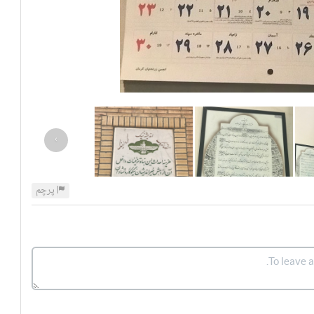
›
پرچم