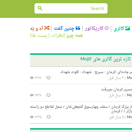
کاریکاتور
چنین گفت
گالری
اَه و بَه
همه چیز
(
نظرات
|
پست ها
)
تازه ترین گالری های MojiF
 جاده‌ای: کرمان - سیرچ - شهداد - کلوت شهداد
Mo
|
۴ سال قبل
۰
۱۳۲۲
مسیر کرمان-جیرفت
Mo
|
۴ سال قبل
۰
۱۶۴۷
ار بزرگ کرمان / سقف ِچهارسوق گنجعلی‌خان / محل تقاطع دو راسته
ازار / / کرمان
Mo
|
۵ سال قبل
۰
۱۳۴۵