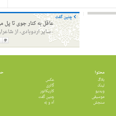
چنین گفت
عاقل به کنار جوی تا پل م
سایر اردوبادی، از شاعرا
—
دوست
نداشت
محتوا
حس
بلاگ
عکس
لینک
گالری
ویدیو
کاریکاتور
موسیقی
چنین گفت
سنجش
اَه و بَه