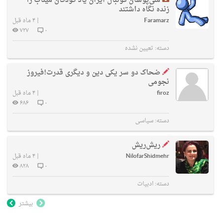
ملی‌پوشان فوتبال ایران یاد کودکان میناب را
زنده نگاه داشتند
Faramarz
|
۴ ماه قبل
۷۲۷
۰
دسته:
تعیین نشده
ضحاک دو سر یکی دین و دیگری قدرت!فیروز
نجومی
firoz
|
۴ ماه قبل
۶۸۶
۰
دسته:
سیاسی
ریش‌ریش
NilofarShidmehr
|
۴ ماه قبل
۸۲۸
۰
دسته:
ادبیات
بیشتر