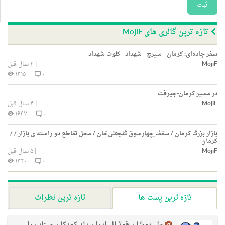
ثبت
تازه ترین گالری های MojiF
سفر جاده‌ای: کرمان - سیرچ - شهداد - کلوت شهداد
MojiF
|
۴ سال قبل
۱۳۱۵
۰
در مسیر کرمان-جیرفت
MojiF
|
۴ سال قبل
۱۶۴۳
۰
بازار بزرگ کرمان / سقف ِچهارسوق گنجعلی‌خان / محل تقاطع دو راسته ی بازار / /
کرمان
MojiF
|
۵ سال قبل
۱۳۴۰
۰
تازه ترین پست ها
تازه ترین نظرات