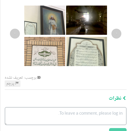
›
‹
برچسب: تعریف نشده
پرچم
نظرات