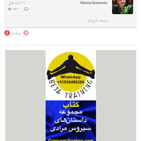
NilofarShidmehr
|
۴ ماه قبل
۸۴۲
۰
دسته:
ادبیات
بیشتر