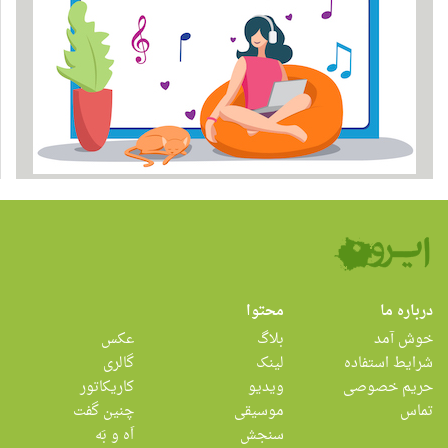
درباره ما
محتوا
خوش آمد
بلاگ
عکس
شرایط استفاده
لینک
گالری
حریم خصوصی
ویدیو
کاریکاتور
تماس
موسیقی
چنین گفت
سنجش
اَه و بَه