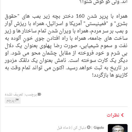
اند. ولی کو گوش شنوا؟
همراه با پرپر شدن 160 دختر بچه زیر بمب های "حقوق
بشری" و "فمینیستی" آمریکا و اسرائیل، همراه با ریزش آوار
و بمب بر سر مردم، همراه با ویران شدن تمام ساختار ها و زیر
ساخت های جامعه، همراه با راه افتادن جوی خونِ آلوده به
نفت و سموم شیمیایی، صورت رضا پهلوی بعنوان یک دلال
بی شرم و خود فروخته از مقابل چشمان محو می شود. او
دیگر یک کارت سوخته است. نامش بعنوان یک دلقک مزدور
در تاریخ به ثبت خواهد رسید. اکنون می تواند تمام وقت به
کازینو ها بازگردد!
برچسب: تعریف نشده
پرچم
نظرات
Gigolo
|
دنبال کن
|
۵ ماه قبل