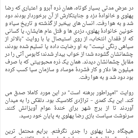
در عرض مدتی بسیار کوتاه، همان ذره آبرو و اعتباری که رضا
پهلوی و خانوادۀ دزد و جنایتکارش از آن برخوردار بودند دود
شد و به هوا رفت. انسان های بیخبر از گذشته و تاریخ سیاه و
خونین خانوادۀ پهلوی، دزدی ها و قتل عام هایشان، یا کسانی
که از فقدان انتخاب، از روی استیصال یا با روایت "بالاتر از
سیاهی رنگی نیست" به او رضایت داده یا تسلیم شده بودند،
چشمانشان گشوده شد؛ از خواب بیدار شدند؛ کابوس آتی را در
مقابل چشمانشان دیدند. همان یک ذره محبوبیتی که با صرف
میلیون ها دلار و کار فشردۀ موساد و سازمان سیا کسب کرده
بود دود شد و به هوا رفت.
روایت "امپراطور برهنه است" در این مورد کاملا صدق می
کند. این یک کمدی – تراژدی کلاسیک بود. دلقکی را به میدان
آوردند تا از برج شهر برای خندۀ عوام آویزانش کنند.
سرنوشت سیاست بازی رضا پهلوی به پایان خود رسید.
هیچگاه رضا پهلوی را جدی نگرفتم. برایم محتمل ترین