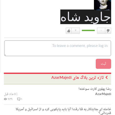
جاوید شاه
۲
۰
دوست
دوست
نداشتن
دارم
ثبت
تازه ترین بلاگ های AzarMajedi
رضا پهلوی کارت سوخته!
AzarMajedi
|
۵ ماه قبل
۹۴۹
۱
خامنه ای جنایتکار به فنا رفت! آیا باید پایکوبی کرد و از اسرائیل و آمریکا
قدردانی؟