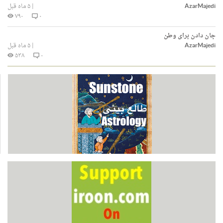
AzarMajedi
|
۵ ماه قبل
۷۹۰
۰
جان دادن برای وطن
AzarMajedi
|
۵ ماه قبل
۵۳۸
۰