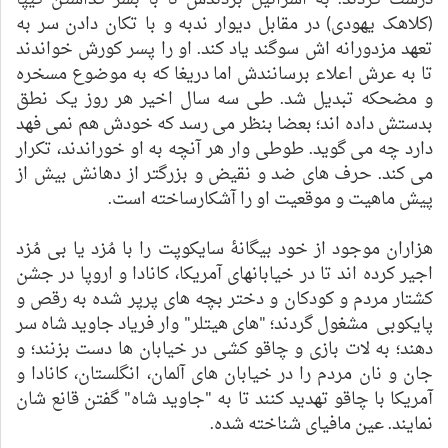
(کلاهک یهودی) در مقابل دیوار ندبه و با تکان دادن سر به
تعهد مزدورانه اش سوگند یاد کند. او را پسر کورش خواندند
تا به عرش اعلاء برسانندش اما دریغا که به موضوع مسخره
و مضحکه تبدیل شد. طی سه سال اخیر هر روز یک نطق
بدستش داده اند؛ بعضا بنظر می رسد که خودش هم نمی فهد
دارد چه می گوید. طوطی وار هر آنچه به او خوراندند، تکرار
می کند. حرف های ضد و نقیض و بزرگتر از دهانش بیش از
پیش ماهیت و موقعیت او را آشکارساخته است.
هزاران موجود از خود بیگانۀ سایکوپت را با مُزد یا بی مُزد
اجیر کرده اند تا در خیابانهای آمریکا، کانادا و اروپا در جشن
کشتار مردم و کودکان و دختر بچه های پرپر شده به رقص و
پایکوبی مشغول گردند؛ "های هیتلر" وار فریاد جاوید شاه سر
دهند؛ به لات بازی و چاقو کشی در خیابان ها دست بزنند؛ و
جان و نان مردم را در خیابان های آلمان، انگلستان، کانادا و
آمریکا با چاقو تهدید کنند تا به "جاوید شاه" گفتن قانع شان
نمایند. عین مافیای شناخته شده.