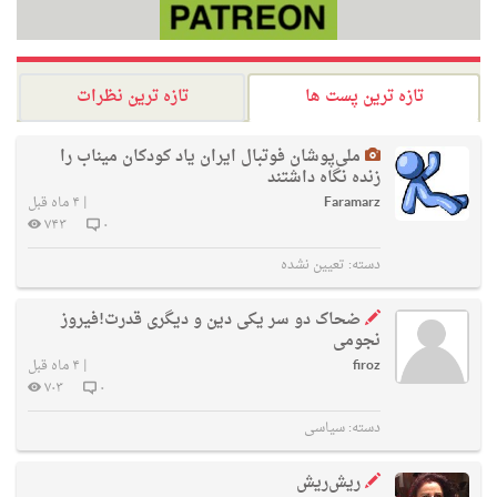
تازه ترین پست ها
تازه ترین نظرات
ملی‌پوشان فوتبال ایران یاد کودکان میناب را
زنده نگاه داشتند
Faramarz
|
۴ ماه قبل
۷۴۳
۰
دسته:
تعیین نشده
ضحاک دو سر یکی دین و دیگری قدرت!فیروز
نجومی
firoz
|
۴ ماه قبل
۷۰۳
۰
دسته:
سیاسی
ریش‌ریش