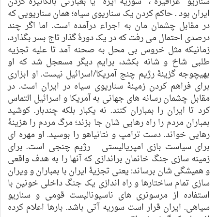
سناریو "عراقیزه"، "سوریه ایزه" یا بعبارتی بالکانیزه کردن
ایران بود . حاکم کردن یک سناریوی سیاه؛ همان سناریویی که
در مقابل چشمان مان به اجراء درآمده است. اما اگر چند
درصدی احتمال می رفت که در یک دورۀ گذار تاج بسر بگذارد،
زمانیکه مثل خروس بی محل به صحنه آمد تا علیه تجزیه
طلبی شاخ و شانه بکشد، برایم دیگر مسعجل شد که او
بهیچوجه گزینۀ رژیم چنج آمریکا/اسرائیل نیست. او ابزاری
برای فراهم کردن زمینۀ سناریوی سیاه در ایران است. در
مقابل چشمان رسانه های جهانی به آمریکا و اسرائیل التماس
کرد تا ایران را بمباران کنند. نه یکبار بلکه چندبار. کوشید
بمباران مردم را راه رهایی شان جا بزند؛ مرگ مردم را هزینۀ
رهایی خواند. دست ترامپ و نتانیاهو را بوسید. او مهره ای
برای سیاست بازی امپریالیستی – رژیم چنجی است. برای
زمینه سازی جنگ خانمان براندازی که آنها را به هدف واقعی
و همیشگی شان برساند: یعنی تجزیۀ ایران با بمباران و ویران
سازی تمام ساختارها و راه اندازی یک جنگ داخلی خونین با
استفاده از مرسونری های ناسیونالیست قومی و سناریو
سیاهی. ایران قرار است سوریه آتی باشد. بارها اعلام کرده