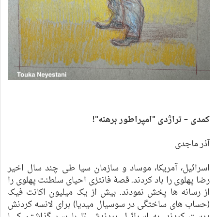
کمدی – تراژدی "امپراطور برهنه"!
آذر ماجدی
اسرائیل، آمریکا، موساد و سازمان سیا طی چند سال اخیر
رضا پهلوی را باد کردند. قصۀ فانتزی احیای سلطنت پهلوی را
از رسانه ها پخش نمودند. بیش از یک میلیون اکانت فیک
(حساب های ساختگی در سوسیال میدیا) برای لانسه کردنش
درست کردند. به اسرائیل بردندش تا با بسر گذاشتن کیپا