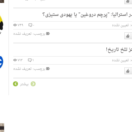
دوست
 استرالیا: "پرچم دروغین" یا یهودی ستیزی؟
دارم
:
تعیین نشده
۰
۷۴۹
برچسب: تعریف نشده
دوست
ز تلخ تاریخ!
دارم
:
تعیین نشده
۱
۷۱۳
برچسب: تعریف نشده
دوست
دارم
بیشتر