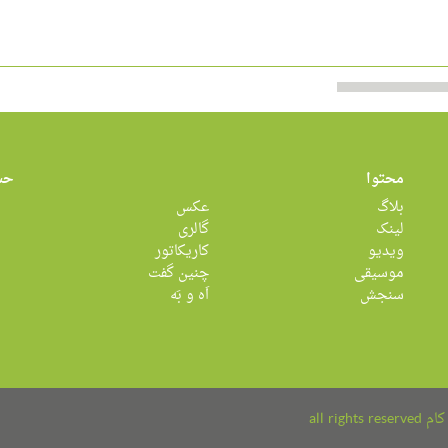
محتوا
حس
بلاگ
عکس
لینک
گالری
ویدیو
کاریکاتور
موسیقی
چنین گفت
سنجش
اَه و بَه