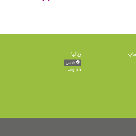
اب
زبانها
فارسی
English