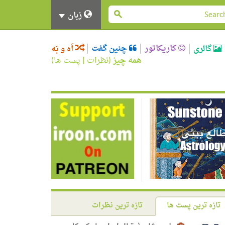
زبان
کاریکاتور
چنین گفت
گالری
اَه و بَه
همه چیز
(
نظرات
|
پست ها
)
تازه ترین پست ها
تازه ترین نظرات