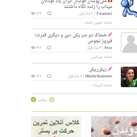
ملی‌پوشان فوتبال ایران یاد کودکان
میناب را زنده نگاه داشتند
Faramarz
|
۴ ماه قبل
۰
۷۳۴
دسته:
تعیین نشده
ضحاک دو سر یکی دین و دیگری قدرت!
فیروز نجومی
firoz
|
۴ ماه قبل
۰
۶۹۲
دسته:
سیاسی
ریش‌ریش
NilofarShidmehr
|
۴ ماه قبل
۰
۸۳۲
دسته:
ادبیات
بیشتر