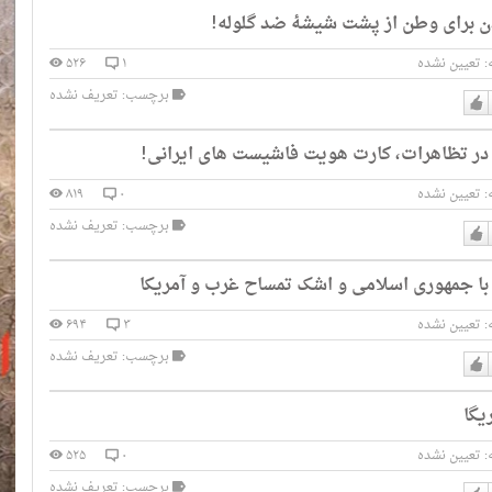
دن برای وطن از پشت شیشۀ ضد گلوله!
دارم
:
تعیین نشده
۱
۵۲۶
برچسب: تعریف نشده
دوست
در تظاهرات، کارت هویت فاشیست های ایرانی!
دارم
:
تعیین نشده
۰
۸۱۹
برچسب: تعریف نشده
دوست
 با جمهوری اسلامی و اشک تمساح غرب و آمریکا
دارم
:
تعیین نشده
۳
۶۹۴
برچسب: تعریف نشده
دوست
یگا
دارم
:
تعیین نشده
۰
۵۲۵
برچسب: تعریف نشده