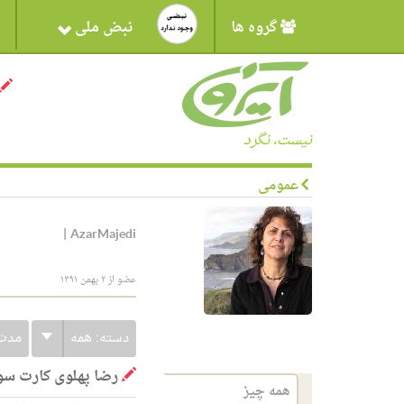
گروه ها
نبض ملی
نیست، نگرد
عمومی
|
AzarMajedi
عضو از ۲ بهمن ۱۳۹۱
دسته:
همه
مدت
رضا پهلوی کارت سو
همه چیز