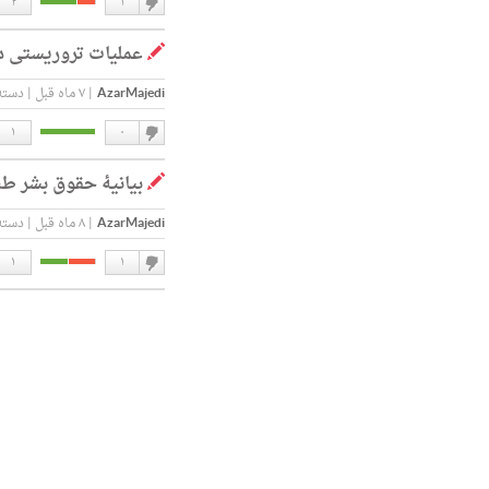
۲
۱
دوست
عملیات تروریستی در
ندارم
AzarMajedi
|
۷ ماه قبل
|
دسته
۱
۰
دوست
بیانیۀ حقوق بشر طن
ندارم
AzarMajedi
|
۸ ماه قبل
|
دسته
۱
۱
دوست
ندارم