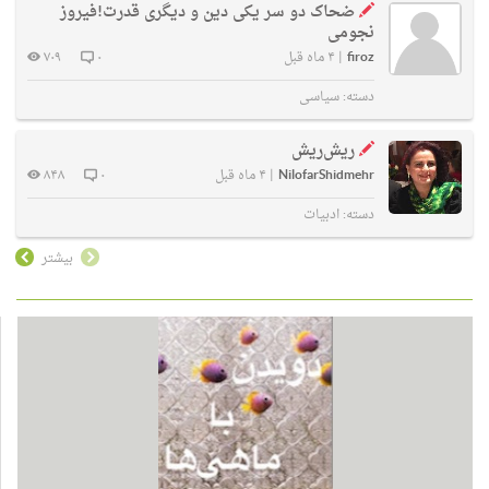
ضحاک دو سر یکی دین و دیگری قدرت!فیروز
نجومی
firoz
|
۴ ماه قبل
۰
۷۰۹
دسته:
سیاسی
ریش‌ریش
NilofarShidmehr
|
۴ ماه قبل
۰
۸۴۸
دسته:
ادبیات
بیشتر