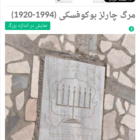
دوست
دوست
مرگ چارلز بوکوفسکی (1994-1920)
نداشتن
دارم
نمایش در اندازه بزرگ