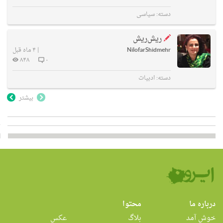
دسته:
سیاسی
ریش‌ریش
NilofarShidmehr
|
۴ ماه قبل
۸۴۸
۰
دسته:
ادبیات
بیشتر
درباره ما
محتوا
خوش آمد
بلاگ
عکس