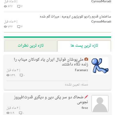
CyrousMoradi
|
۵ ماه قبل
۶۳۲
۲
ساختمان قدیم رادیو تلویزیون ارومیه : میراث گم شده
CyrousMoradi
|
۶ ماه قبل
۷۴۲
۲
تازه ترین پست ها
تازه ترین نظرات
ملی‌پوشان فوتبال ایران یاد کودکان میناب را
زنده نگاه داشتند
Faramarz
|
۴ ماه قبل
۷۴۹
۰
دسته:
تعیین نشده
ضحاک دو سر یکی دین و دیگری قدرت!فیروز
نجومی
firoz
|
۴ ماه قبل
۷۰۹
۰