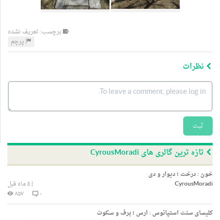
برچسب: تعریف نشده
پرچم
نظرات
ثبت
تازه ترین گالری های CyrousMoradi
خون : درخت ؛ دیوار و دی
CyrousMoradi
|
۵ ماه قبل
۸۵۷
۰
کلیسای سنت استپانوس : ارس ؛ برف و سکوت