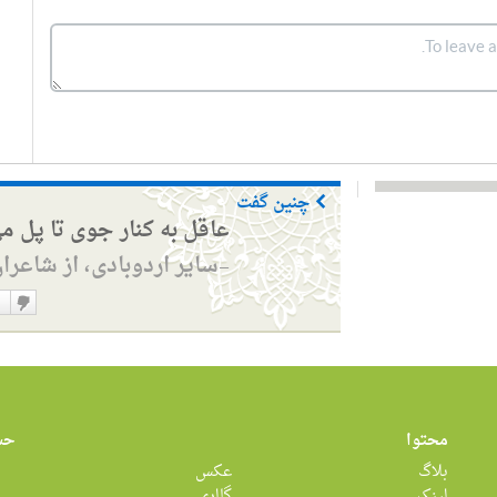
چنین گفت
عاقل به کنار جوی تا پل م
سایر اردوبادی، از شاعرا
—
دوست
نداشت
محتوا
حس
بلاگ
عکس
لینک
گالری