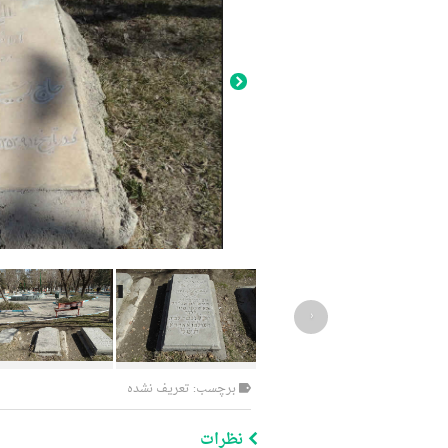
‹
برچسب: تعریف نشده
نظرات