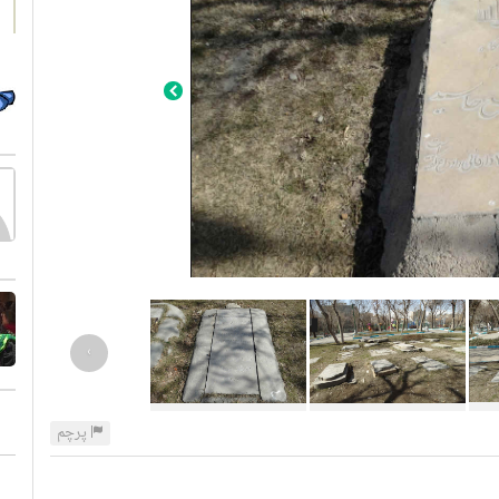
›
پرچم