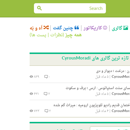
کاریکاتور
چنین گفت
گالری
اَه و بَه
همه چیز
(
نظرات
|
پست ها
)
تازه ترین گالری های CyrousMoradi
 : درخت ؛ دیوار و دی
CyrousMor
|
۵ ماه قبل
۰
۸۲۹
سای سنت استپانوس : ارس ؛ برف و سکوت
CyrousMor
|
۵ ماه قبل
۲
۶۲۱
تمان قدیم رادیو تلویزیون ارومیه : میراث گم شده
CyrousMor
|
۶ ماه قبل
۲
۷۲۳