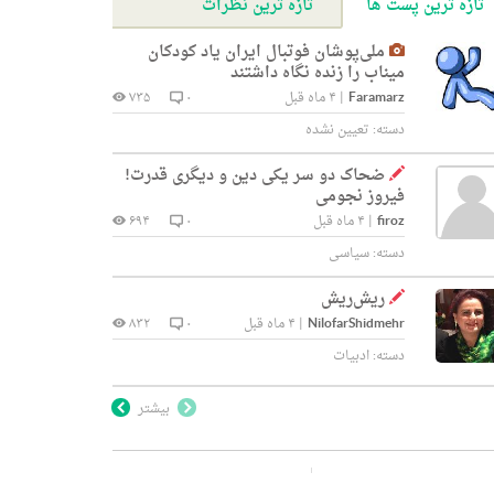
تازه ترین پست ها
تازه ترین نظرات
ملی‌پوشان فوتبال ایران یاد کودکان
میناب را زنده نگاه داشتند
Faramarz
|
۴ ماه قبل
۰
۷۳۵
دسته:
تعیین نشده
ضحاک دو سر یکی دین و دیگری قدرت!
فیروز نجومی
firoz
|
۴ ماه قبل
۰
۶۹۴
دسته:
سیاسی
ریش‌ریش
NilofarShidmehr
|
۴ ماه قبل
۰
۸۳۲
دسته:
ادبیات
بیشتر