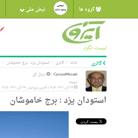
گروه ها
نبض ملی
نیست، نگرد
گالری
خانه
گالری
استودان یزد : برج خاموشان
CyrousMoradi
|
دنبال کن
دسته:
۲۶ آبان ۱۴۰۲، ۱۹:۵۱ | آخرین ویرایش: ۲۶ آبان ۱۴۰۲، ۱۹:۵۱
استودان یزد : برج خاموشان