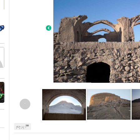
›
پرچم