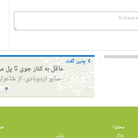
چنین گفت
عاقل به کنار جوی تا پل م
سایر اردوبادی، از شاعرا
—
دوست
نداشت
محتوا
حس
بلاگ
عکس