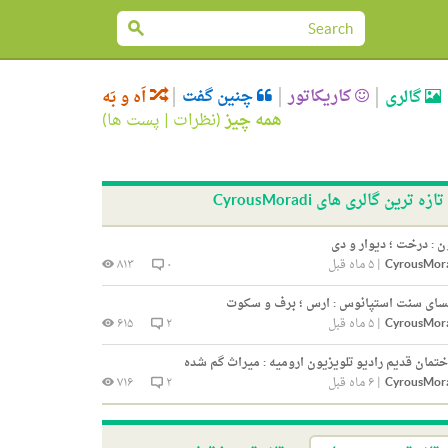
کاریکاتور
چنین گفت
گالری
اَه و بَه
همه چیز
(
نظرات
|
پست ها
)
تازه ترین گالری های CyrousMoradi
 : درخت ؛ دیوار و دی
CyrousMor
|
۵ ماه قبل
۰
۸۱۳
سای سنت استپانوس : ارس ؛ برف و سکوت
CyrousMor
|
۵ ماه قبل
۲
۶۱۵
تمان قدیم رادیو تلویزیون ارومیه : میراث گم شده
CyrousMor
|
۶ ماه قبل
۲
۷۱۶