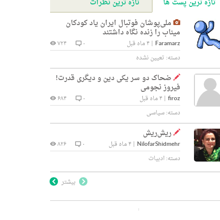
تازه ترین پست ها
تازه ترین نظرات
ملی‌پوشان فوتبال ایران یاد کودکان
میناب را زنده نگاه داشتند
Faramarz
|
۴ ماه قبل
۰
۷۲۴
دسته:
تعیین نشده
ضحاک دو سر یکی دین و دیگری قدرت!
فیروز نجومی
firoz
|
۴ ماه قبل
۰
۶۸۴
دسته:
سیاسی
ریش‌ریش
NilofarShidmehr
|
۴ ماه قبل
۰
۸۲۶
دسته:
ادبیات
بیشتر