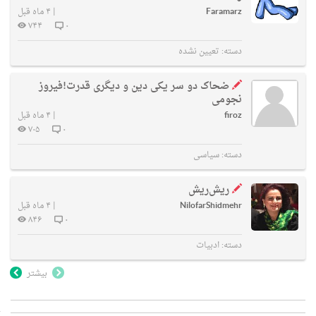
Faramarz
|
۴ ماه قبل
۷۴۴
۰
دسته:
تعیین نشده
ضحاک دو سر یکی دین و دیگری قدرت!فیروز
نجومی
firoz
|
۴ ماه قبل
۷۰۵
۰
دسته:
سیاسی
ریش‌ریش
NilofarShidmehr
|
۴ ماه قبل
۸۴۶
۰
دسته:
ادبیات
بیشتر