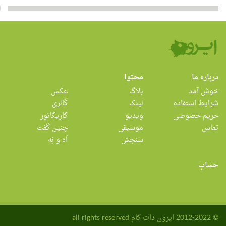
درباره ما
محتوا
خوش آمد
بلاگ
عکس
شرایط استفاده
لینک
گالری
حریم خصوصی
ویدیو
کاریکاتور
تماس
موسیقی
چنین گفت
سنجش
اَه و بَه
حساب
© 2012-2022 ایرون دات کام all rights reserved