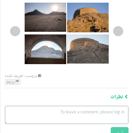
›
‹
برچسب: تعریف نشده
پرچم
نظرات
ثبت