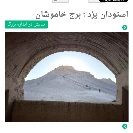
دوست
دوست
استودان یزد : برج خاموشان
نداشتن
دارم
نمایش در اندازه بزرگ