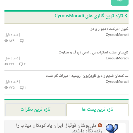
تازه ترین گالری های CyrousMoradi
خون : درخت ؛ دیوار و دی
CyrousMoradi
|
۵ ماه قبل
۸۴۹
۰
کلیسای سنت استپانوس : ارس ؛ برف و سکوت
CyrousMoradi
|
۵ ماه قبل
۶۳۱
۲
ساختمان قدیم رادیو تلویزیون ارومیه : میراث گم شده
CyrousMoradi
|
۶ ماه قبل
۷۳۵
۲
تازه ترین پست ها
تازه ترین نظرات
ملی‌پوشان فوتبال ایران یاد کودکان میناب را
زنده نگاه داشتند