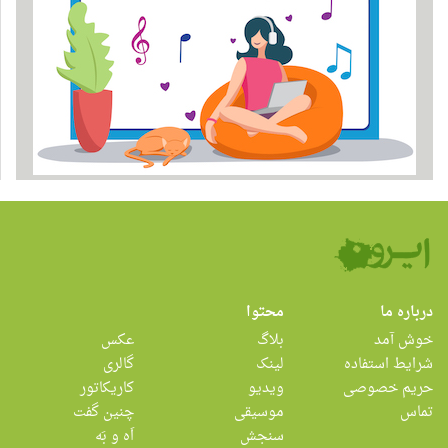
درباره ما
محتوا
خوش آمد
بلاگ
عکس
شرایط استفاده
لینک
گالری
حریم خصوصی
ویدیو
کاریکاتور
تماس
موسیقی
چنین گفت
سنجش
اَه و بَه