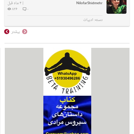
NilofarShidmehr
|
۴ ماه قبل
۸۲۶
۰
دسته:
ادبیات
بیشتر