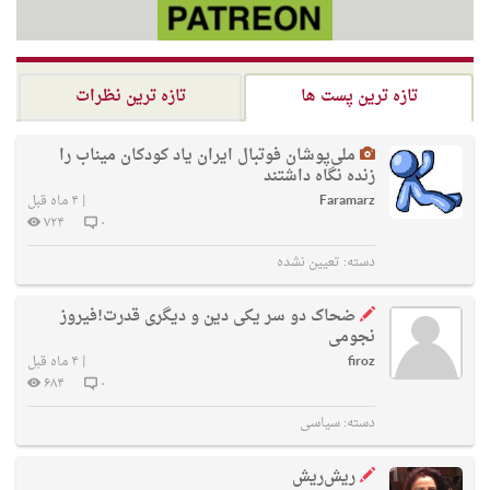
تازه ترین پست ها
تازه ترین نظرات
ملی‌پوشان فوتبال ایران یاد کودکان میناب را
زنده نگاه داشتند
Faramarz
|
۴ ماه قبل
۷۲۴
۰
دسته:
تعیین نشده
ضحاک دو سر یکی دین و دیگری قدرت!فیروز
نجومی
firoz
|
۴ ماه قبل
۶۸۴
۰
دسته:
سیاسی
ریش‌ریش