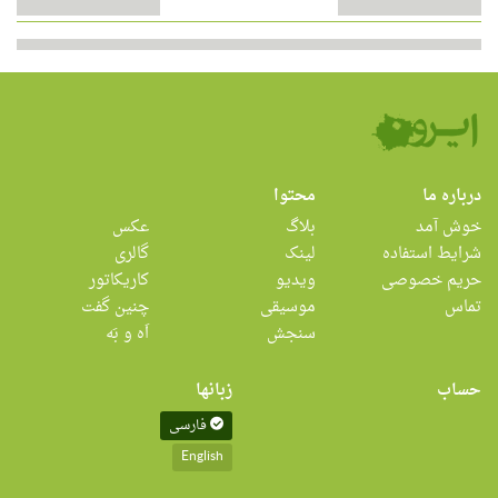
درباره ما
محتوا
خوش آمد
بلاگ
عکس
شرایط استفاده
لینک
گالری
حریم خصوصی
ویدیو
کاریکاتور
تماس
موسیقی
چنین گفت
سنجش
اَه و بَه
حساب
زبانها
فارسی
English