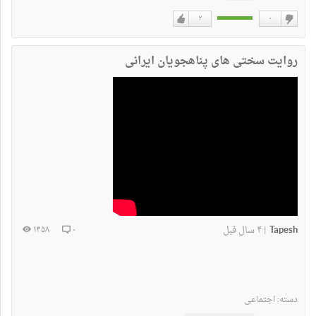
۲
۰
دوست
دوست
نداشتن
دارم
روایت سختی های پناهجویان ایرانی
Tapesh
۴ سال قبل
۱۴۵۸
۰
|
دسته:
اجتماعی