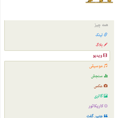
همه چیز
لینک
بلاگ
ویدیو
موسیقی
سنجش
عکس
گالری
کاریکاتور
چنین گفت