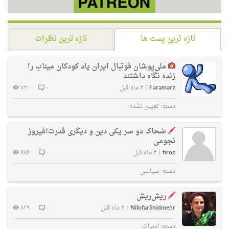
تازه ترین پست ها
تازه ترین نظرات
ملی‌پوشان فوتبال ایران یاد کودکان میناب را
زنده نگاه داشتند
Faramarz
|
۴ ماه قبل
۰
۷۳۰
دسته:
تعیین نشده
ضحاک دو سر یکی دین و دیگری قدرت!فیروز
نجومی
firoz
|
۴ ماه قبل
۰
۶۸۶
دسته:
سیاسی
ریش‌ریش
NilofarShidmehr
|
۴ ماه قبل
۰
۸۲۹
دسته:
ادبیات