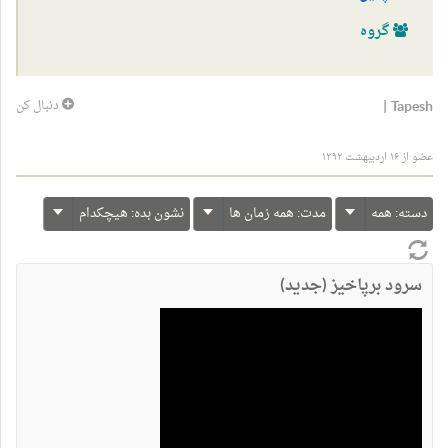
گروه
|
Tapesh
دنبال کن
عضو از ۱۶ اردیبهشت ۱۳۹۲
دسته:
همه
مدت:
همه زمان ها
نشون بده:
هیچکدام
سرود برپاخیز (جدید)