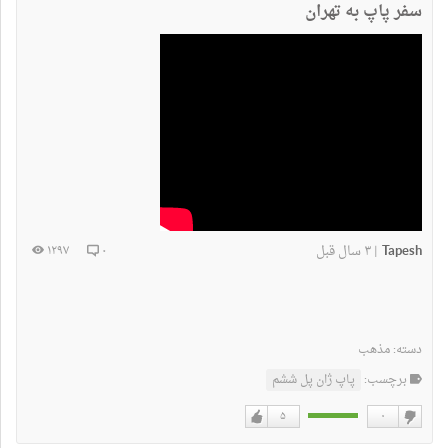
سفر پاپ به تهران
Tapesh
۳ سال قبل
۱۲۹۷
۰
|
دسته:
مذهب
برچسب:
پاپ ژان پل ششم
۵
۰
دوست
دوست