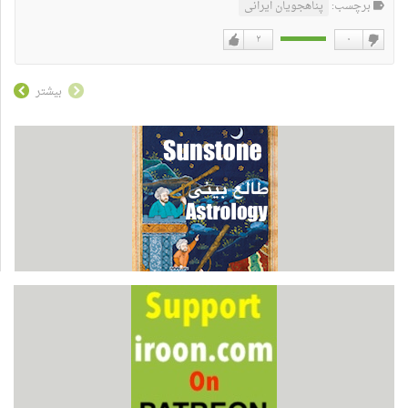
برچسب:
پناهجویان ایرانی
۲
۰
دوست
دوست
نداشتن
دارم
بیشتر