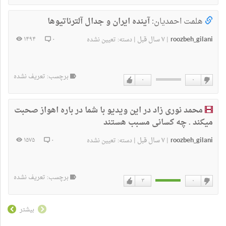
دوست
دوست
ندارم
دارم
هلمت احمدیان:
آینده ایران و جدال آلترناتیوها
roozbeh_gilani
۷ سال قبل
۱۴۹۴
۰
|
|
دسته:
تعیین نشده
برچسب: تعریف نشده
۰
۰
دوست
دوست
ندارم
دارم
محمد نوری زاد در این ویدیو با شما در باره اهواز صحبت
میکند . چه کسانی مسبب هستند
roozbeh_gilani
۷ سال قبل
۱۵۷۵
۰
|
|
دسته:
تعیین نشده
برچسب: تعریف نشده
۳
۰
دوست
دوست
ندارم
دارم
بیشتر