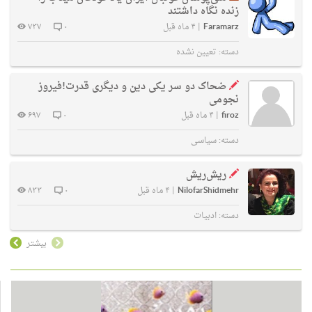
زنده نگاه داشتند
Faramarz
|
۴ ماه قبل
۰
۷۳۷
دسته:
تعیین نشده
ضحاک دو سر یکی دین و دیگری قدرت!فیروز
نجومی
firoz
|
۴ ماه قبل
۰
۶۹۷
دسته:
سیاسی
ریش‌ریش
NilofarShidmehr
|
۴ ماه قبل
۰
۸۳۳
دسته:
ادبیات
بیشتر