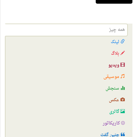
همه چیز
لینک
بلاگ
ویدیو
موسیقی
سنجش
عکس
گالری
کاریکاتور
چنین گفت