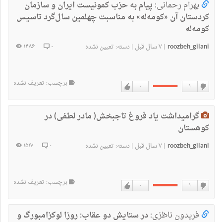
بهرام رحمانی:
پیام به حزب کمونیست ایران و سازمان
کردستان آن «کومه‌له» به ‌مناسبت چهلمین سال‌گرد تاسیس
کومه‌له
roozbeh_gilani
۷ سال قبل
۱۴۸۶
۰
|
|
دسته:
تعیین نشده
برچسب: تعریف نشده
۰
۱
دوست
دوست
ندارم
دارم
گرامیداشت یاد فروغ تاجبخش( مادر لطفی) در
کوهستان
roozbeh_gilani
۷ سال قبل
۱۵۱۷
۰
|
|
دسته:
تعیین نشده
برچسب: تعریف نشده
۰
۱
دوست
دوست
ندارم
دارم
فریدون ناظزی:
در ستایش دو عقاب: روزا لوکزامبورگ و