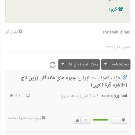
گروه
|
roozbeh_gilani
دنبال کن
عضو از ۲ تیر ۱۳۹۲
دسته:
همه
مدت:
همه زمان ها
حزب کمونیست ایرا ن:
چهره های ماندگار: زرين تاج
(طاهره قرة العین)
roozbeh_gilani
۶ سال قبل
۱۴۰۲
۰
|
|
دسته:
تاریخ
برچسب: تعریف نشده
۲
۰
دوست
دوست
ندارم
دارم