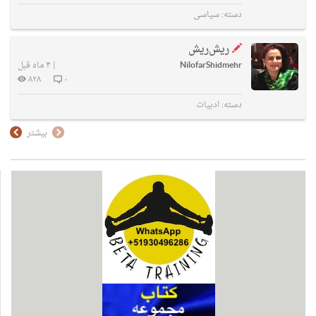
دسته:
سیاسی
ریش‌ریش
NilofarShidmehr
|
۴ ماه قبل
۸۲۸
۰
دسته:
ادبیات
بیشتر