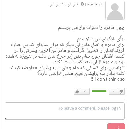
maziar58
|
دنبال کن
|
۱۰ سال قبل
چون مادرم را ديوانه وار مى پرستم
براًى بلاگتان اين را نوشتم
براى مادرم و خيل مادرانى ديگر كه دران سالهاى كذايى جنازه
فرزندانشان را تحويل گرفتند و مادر من اخرين پسرش را در
كيسه اشغال چون تمام بدن زير چرخ هاى تانك در هويزه له شده
بود و مادرم از ان ببعد كمر راست نكرد…
**راستى براى كسانى كه مام وطن را به پشيزى معاوضه كردند
كلمه مادر هم برايشان هيچ معنى خاصى دارد؟
I don't think so !!
۷
۰
دوست
دوست
نداشتن
دارم
ثبت