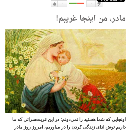
۱
۱
دوست
دوست
مادر، من اینجا غریبم!
نداشتن
دارم
اونجایی که شما هستید را نمی‌دونم؛ در این غربت‌سرائی که ما
داریم توش ادای زندگی‌ کردن را در میاوریم، امروز روز مادر