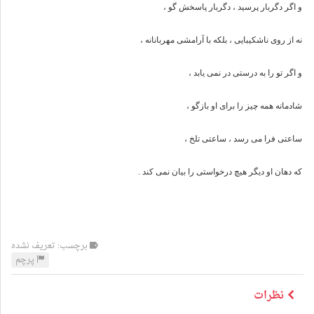
و اگر دگربار پرسید ، دگربار پاسخش گو ،
نه از روی ناشکیبایی ، بلکه با آرامشی مهربانانه ،
و اگر تو را به درستی در نمی یابد ،
شادمانه همه چیز را برای او بازگو ،
ساعتی فرا می رسد ، ساعتی تلخ ،
که دهان او دیگر هیچ درخواستی را بیان نمی کند .
برچسب: تعریف نشده
پرچم
نظرات