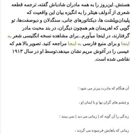
هستش. این‌روز را به همه مادران شادباش گفته، ترجمه قطعه
شعری از آدولف هیتلر را به انگیزه بیان این واقعیت که
پلیدان‌و‌پلشت ها، دیکتاتور‌های جانی، سنگدلان و دیو‌صفت‌ها
، تو
گویی که
اهریمنان
هم همچون دیگران، در بند محبت مادر
گرفتارند، در اینجا میآورم...برای مشاهده نسخه انگلیسی‌ شعر
به
اینجا
و برای منبع فارسی‌
به اینجا
مراجعه کنید. تصویر بالا هم که
عیسی را در آغوش مریم نشان میدهد،توسط او در سال ۱۹۱۳
نقاشی شده است.
آن هنگام که مادرت پیرتر می شود ؛
و چشم های گران بها و با ایمان او ،
زندگی را آن گونه که [ زمانی می دید ] نمی بینند ؛
زمانی که پاهایش فرسوده می گردند ،