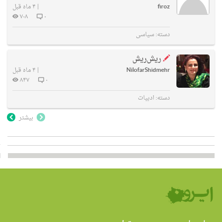
firoz
|
۴ ماه قبل
۷۰۸
۰
دسته:
سیاسی
ریش‌ریش
NilofarShidmehr
|
۴ ماه قبل
۸۴۷
۰
دسته:
ادبیات
بیشتر