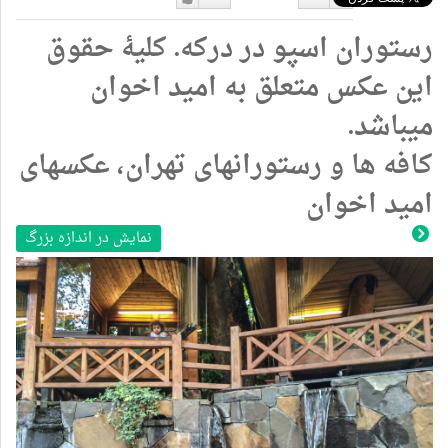
دوست
دوست
رستوران اسپو در درکه. کلیۀ حقوق
نداشتن
دارم
این عکس متعلق به امید اخوان
میباشد.
کافه ها و رستورانهای تهران، عکسهای
امید اخوان
نمایش در اندازه بزرگ