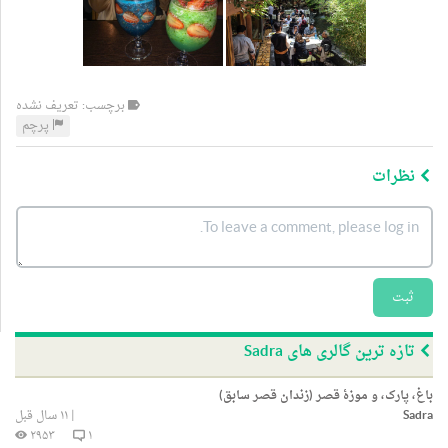
برچسب: تعریف نشده
پرچم
نظرات
ثبت
تازه ترین گالری های Sadra
باغ، پارک، و موزۀ قصر (زندان قصر سابق)
Sadra
|
۱۱ سال قبل
۲۹۵۳
۱