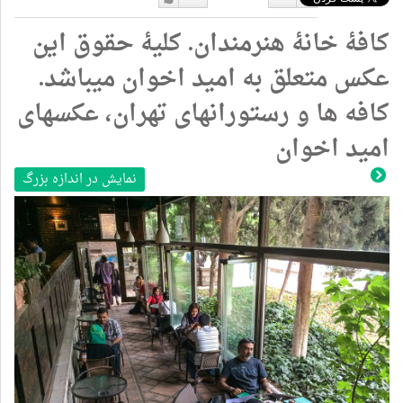
دوست
دوست
کافۀ خانۀ هنرمندان. کلیۀ حقوق این
نداشتن
دارم
عکس متعلق به امید اخوان میباشد.
کافه ها و رستورانهای تهران، عکسهای
امید اخوان
نمایش در اندازه بزرگ