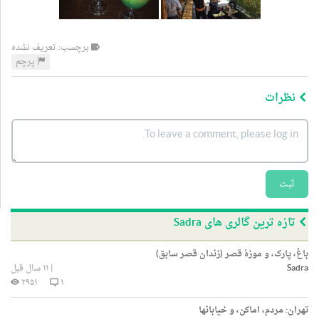
برچسب: تعریف نشده
پرچم
نظرات
ثبت
تازه ترین گالری های Sadra
باغ، پارک، و موزۀ قصر (زندان قصر سابق)
Sadra
|
۱۱ سال قبل
۲۹۵۱
۱
تهران: مردم، اماکن، و خیابانها