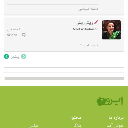
دسته:
سیاسی
ریش‌ریش
NilofarShidmehr
|
۴ ماه قبل
۸۴۵
۰
دسته:
ادبیات
بیشتر
درباره ما
محتوا
خوش آمد
بلاگ
عکس