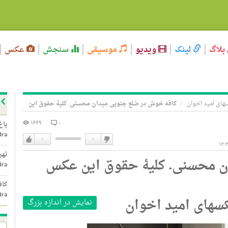
بلاگ
لینک
ویدیو
موسیقی
سنجش
عکس
سهای امید اخوان
کافه خوش در ضلع جنوبی میدان محسنی. کلیۀ حقوق این
۱۶۶۹
۰
باغ
dra
۰
۰
دوست
دوست
تهر
ن محسنی. کلیۀ حقوق این عکس
نداشتن
دارم
dra
کاف
dra
کسهای امید اخوان
نمایش در اندازه بزرگ