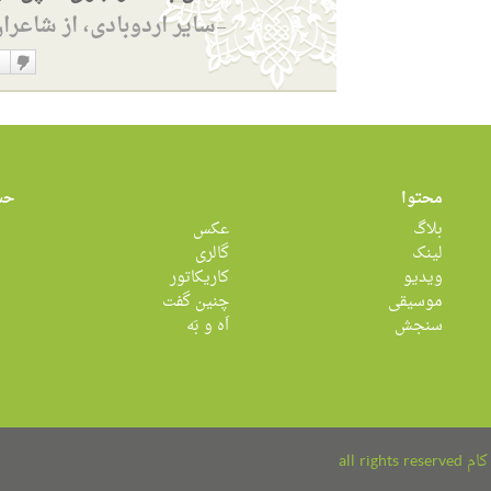
سایر اردوبادی، از شاعرا
—
دوست
نداشت
محتوا
حس
بلاگ
عکس
لینک
گالری
ویدیو
کاریکاتور
موسیقی
چنین گفت
سنجش
اَه و بَه