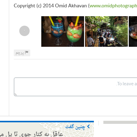
Copyright (c) 2014 Omid Akhavan (
www.omidphotograph
›
پرچم
چنین گفت
عاقل به کنار جوی تا پل م