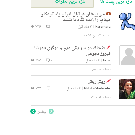
تازه ترین پست ها
تازه ترین نظرات
ملی‌پوشان فوتبال ایران یاد کودکان
میناب را زنده نگاه داشتند
Faramarz
|
۴ ماه قبل
۰
۷۳۶
دسته:
تعیین نشده
ضحاک دو سر یکی دین و دیگری قدرت!
فیروز نجومی
firoz
|
۴ ماه قبل
۰
۶۹۷
دسته:
سیاسی
ریش‌ریش
NilofarShidmehr
|
۴ ماه قبل
۰
۸۳۳
دسته:
ادبیات
بیشتر