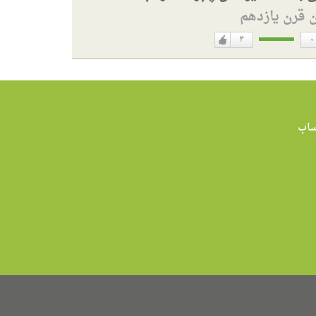
ن قرن یازدهم
۳
۰
دوست
ن
دارم
اب