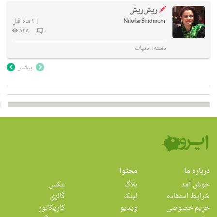
ریش‌ریش
NilofarShidmehr
|
۴ ماه قبل
۸۴۸
۰
دسته:
ادبیات
بیشتر
درباره ما
محتوا
خوش آمد
بلاگ
عکس
شرایط استفاده
لینک
گالری
حریم خصوصی
ویدیو
کاریکاتور