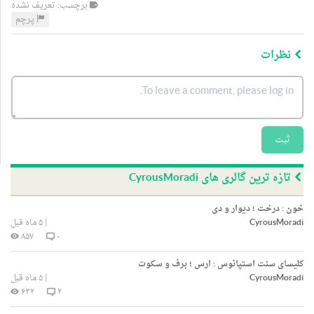
برچسب: تعریف نشده
پرچم
نظرات
ثبت
تازه ترین گالری های CyrousMoradi
خون : درخت ؛ دیوار و دی
CyrousMoradi
|
۵ ماه قبل
۸۵۷
۰
کلیسای سنت استپانوس : ارس ؛ برف و سکوت
CyrousMoradi
|
۵ ماه قبل
۶۳۲
۲