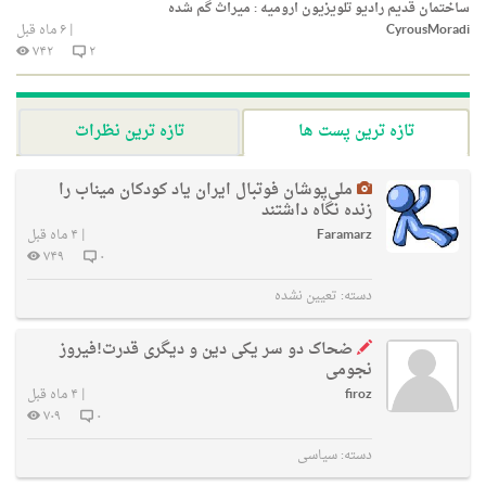
ساختمان قدیم رادیو تلویزیون ارومیه : میراث گم شده
CyrousMoradi
|
۶ ماه قبل
۷۴۲
۲
تازه ترین پست ها
تازه ترین نظرات
ملی‌پوشان فوتبال ایران یاد کودکان میناب را
زنده نگاه داشتند
Faramarz
|
۴ ماه قبل
۷۴۹
۰
دسته:
تعیین نشده
ضحاک دو سر یکی دین و دیگری قدرت!فیروز
نجومی
firoz
|
۴ ماه قبل
۷۰۹
۰
دسته:
سیاسی