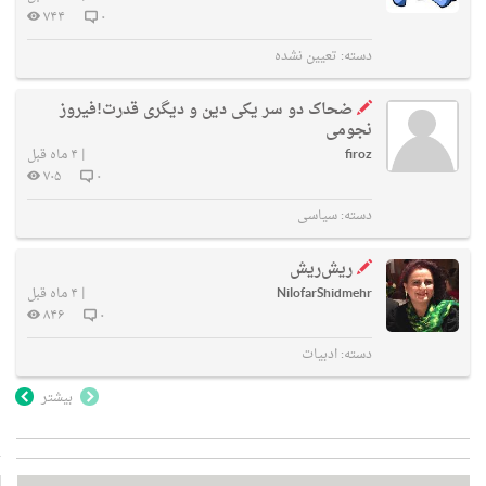
۷۴۴
۰
دسته:
تعیین نشده
ضحاک دو سر یکی دین و دیگری قدرت!فیروز
نجومی
firoz
|
۴ ماه قبل
۷۰۵
۰
دسته:
سیاسی
ریش‌ریش
NilofarShidmehr
|
۴ ماه قبل
۸۴۶
۰
دسته:
ادبیات
بیشتر