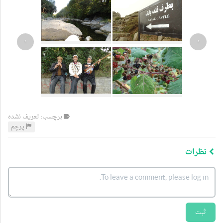
›
‹
برچسب: تعریف نشده
پرچم
نظرات
ثبت