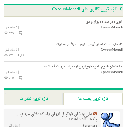
تازه ترین گالری های CyrousMoradi
خون : درخت ؛ دیوار و دی
CyrousMoradi
|
۵ ماه قبل
۸۴۹
۰
کلیسای سنت استپانوس : ارس ؛ برف و سکوت
CyrousMoradi
|
۵ ماه قبل
۶۳۱
۲
ساختمان قدیم رادیو تلویزیون ارومیه : میراث گم شده
CyrousMoradi
|
۶ ماه قبل
۷۳۵
۲
تازه ترین پست ها
تازه ترین نظرات
ملی‌پوشان فوتبال ایران یاد کودکان میناب را
زنده نگاه داشتند
Faramarz
|
۴ ماه قبل