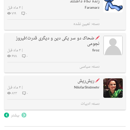
زنده نگاه داشتند
Faramarz
|
۴ ماه قبل
۷۱۹
۰
دسته:
تعیین نشده
ضحاک دو سر یکی دین و دیگری قدرت!فیروز
نجومی
firoz
|
۴ ماه قبل
۶۷۸
۰
دسته:
سیاسی
ریش‌ریش
NilofarShidmehr
|
۴ ماه قبل
۸۲۳
۰
دسته:
ادبیات
بیشتر