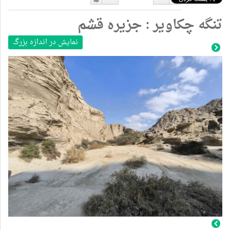
دوست
دوست
تنگه چکاویر : جزیره قشم
نداشتن
دارم
نمایش در اندازه بزرگ