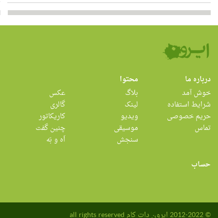
درباره ما
محتوا
خوش آمد
بلاگ
عکس
شرایط استفاده
لینک
گالری
حریم خصوصی
ویدیو
کاریکاتور
تماس
موسیقی
چنین گفت
سنجش
اَه و بَه
حساب
© 2012-2022 ایرون دات کام all rights reserved