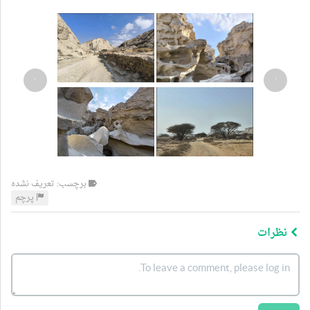
›
‹
برچسب: تعریف نشده
پرچم
نظرات