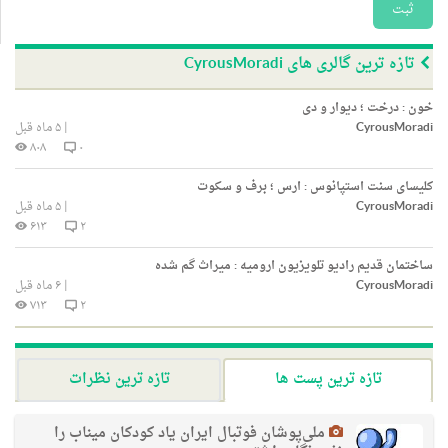
ثبت
تازه ترین گالری های CyrousMoradi
خون : درخت ؛ دیوار و دی
CyrousMoradi
|
۵ ماه قبل
۸۰۸
۰
کلیسای سنت استپانوس : ارس ؛ برف و سکوت
CyrousMoradi
|
۵ ماه قبل
۶۱۳
۲
ساختمان قدیم رادیو تلویزیون ارومیه : میراث گم شده
CyrousMoradi
|
۶ ماه قبل
۷۱۳
۲
تازه ترین پست ها
تازه ترین نظرات
ملی‌پوشان فوتبال ایران یاد کودکان میناب را