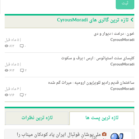
ثبت
تازه ترین گالری های CyrousMoradi
خون : درخت ؛ دیوار و دی
CyrousMoradi
|
۵ ماه قبل
۸۱۲
۰
کلیسای سنت استپانوس : ارس ؛ برف و سکوت
CyrousMoradi
|
۵ ماه قبل
۶۱۴
۲
ساختمان قدیم رادیو تلویزیون ارومیه : میراث گم شده
CyrousMoradi
|
۶ ماه قبل
۷۱۶
۲
تازه ترین پست ها
تازه ترین نظرات
ملی‌پوشان فوتبال ایران یاد کودکان میناب را