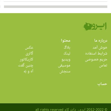
درباره ما
محتوا
خوش آمد
بلاگ
عکس
شرایط استفاده
لینک
گالری
حریم خصوصی
ویدیو
کاریکاتور
تماس
موسیقی
چنین گفت
سنجش
اَه و بَه
حساب
© 2012-2022 ایرون دات کام all rights reserved