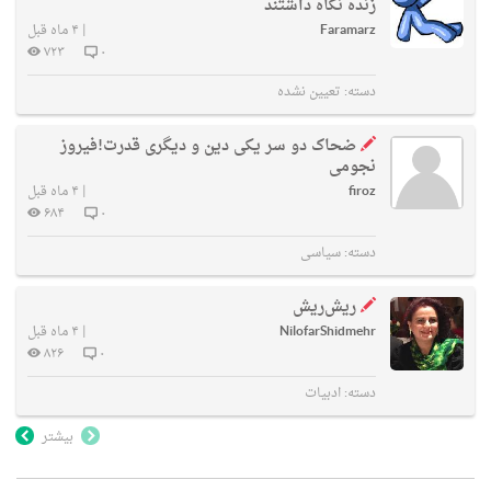
زنده نگاه داشتند
Faramarz
|
۴ ماه قبل
۷۲۳
۰
دسته:
تعیین نشده
ضحاک دو سر یکی دین و دیگری قدرت!فیروز
نجومی
firoz
|
۴ ماه قبل
۶۸۴
۰
دسته:
سیاسی
ریش‌ریش
NilofarShidmehr
|
۴ ماه قبل
۸۲۶
۰
دسته:
ادبیات
بیشتر