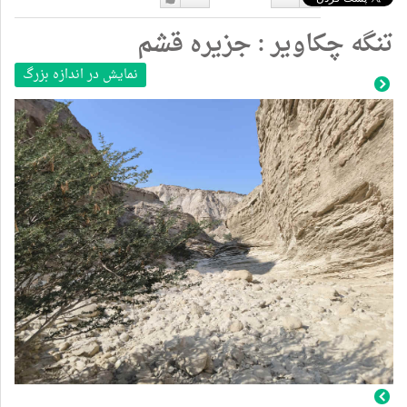
دوست
دوست
تنگه چکاویر : جزیره قشم
نداشتن
دارم
نمایش در اندازه بزرگ