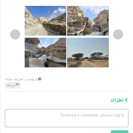
›
‹
برچسب: تعریف نشده
پرچم
نظرات