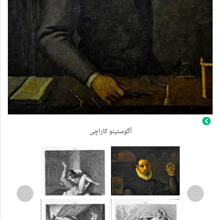
آگوستینو کاراچی
›
‹