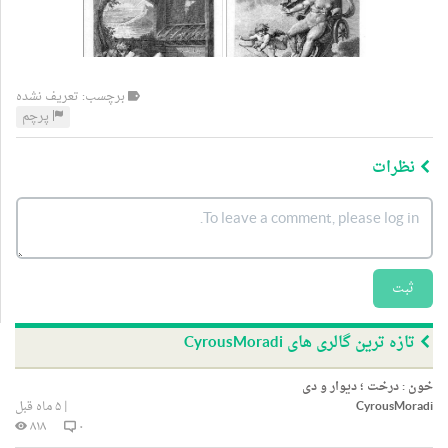
برچسب: تعریف نشده
پرچم
نظرات
ثبت
تازه ترین گالری های CyrousMoradi
خون : درخت ؛ دیوار و دی
CyrousMoradi
|
۵ ماه قبل
۸۱۸
۰