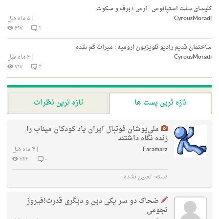
کلیسای سنت استپانوس : ارس ؛ برف و سکوت
CyrousMoradi
|
۵ ماه قبل
۶۱۷
۲
ساختمان قدیم رادیو تلویزیون ارومیه : میراث گم شده
CyrousMoradi
|
۶ ماه قبل
۷۱۷
۲
تازه ترین پست ها
تازه ترین نظرات
ملی‌پوشان فوتبال ایران یاد کودکان میناب را
زنده نگاه داشتند
Faramarz
|
۴ ماه قبل
۷۲۴
۰
دسته:
تعیین نشده
ضحاک دو سر یکی دین و دیگری قدرت!فیروز
نجومی