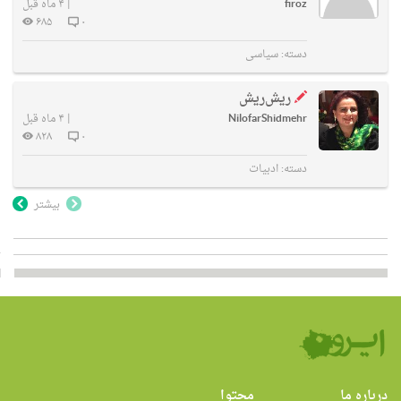
firoz
|
۴ ماه قبل
۶۸۵
۰
دسته:
سیاسی
ریش‌ریش
NilofarShidmehr
|
۴ ماه قبل
۸۲۸
۰
دسته:
ادبیات
بیشتر
درباره ما
محتوا