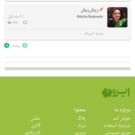
ریش‌ریش
NilofarShidmehr
|
۴ ماه قبل
۸۴۸
۰
دسته:
ادبیات
بیشتر
درباره ما
محتوا
خوش آمد
بلاگ
عکس
شرایط استفاده
لینک
گالری
حریم خصوصی
ویدیو
کاریکاتور