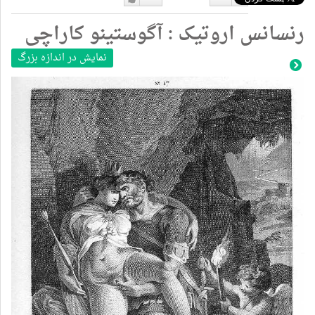
دوست
دوست
رنسانس اروتیک : آگوستینو کاراچی
نداشتن
دارم
نمایش در اندازه بزرگ