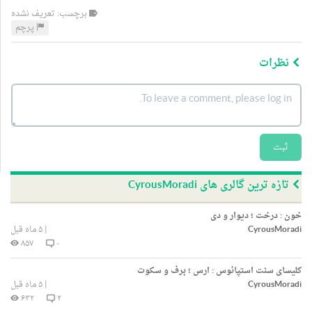
برچسب: تعریف نشده
پرچم
نظرات
ثبت
تازه ترین گالری های CyrousMoradi
خون : درخت ؛ دیوار و دی
CyrousMoradi
|
۵ ماه قبل
۸۵۷
۰
کلیسای سنت استپانوس : ارس ؛ برف و سکوت
CyrousMoradi
|
۵ ماه قبل
۶۳۲
۲