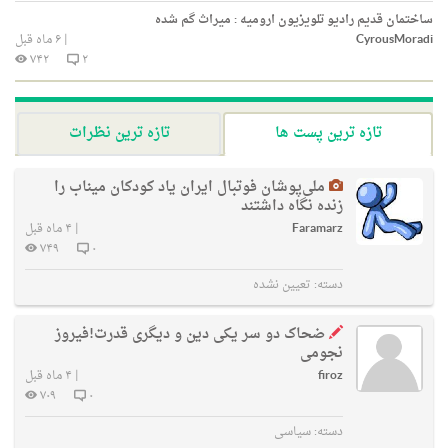
ساختمان قدیم رادیو تلویزیون ارومیه : میراث گم شده
CyrousMoradi
|
۶ ماه قبل
۷۴۲
۲
تازه ترین پست ها
تازه ترین نظرات
ملی‌پوشان فوتبال ایران یاد کودکان میناب را
زنده نگاه داشتند
Faramarz
|
۴ ماه قبل
۷۴۹
۰
دسته:
تعیین نشده
ضحاک دو سر یکی دین و دیگری قدرت!فیروز
نجومی
firoz
|
۴ ماه قبل
۷۰۹
۰
دسته:
سیاسی