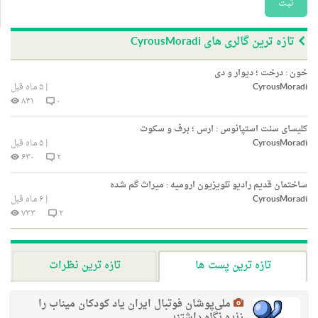
ثبت
تازه ترین گالری های CyrousMoradi
خون : درخت ؛ دیوار و دی
CyrousMoradi
|
۵ ماه قبل
۸۴۱
۰
کلیسای سنت استپانوس : ارس ؛ برف و سکوت
CyrousMoradi
|
۵ ماه قبل
۶۳۰
۲
ساختمان قدیم رادیو تلویزیون ارومیه : میراث گم شده
CyrousMoradi
|
۶ ماه قبل
۷۳۳
۲
تازه ترین پست ها
تازه ترین نظرات
ملی‌پوشان فوتبال ایران یاد کودکان میناب را
زنده نگاه داشتند