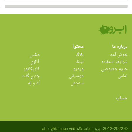
درباره ما
محتوا
خوش آمد
بلاگ
عکس
شرایط استفاده
لینک
گالری
حریم خصوصی
ویدیو
کاریکاتور
تماس
موسیقی
چنین گفت
سنجش
اَه و بَه
حساب
© 2012-2022 ایرون دات کام all rights reserved