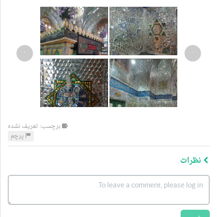
›
‹
برچسب: تعریف نشده
پرچم
نظرات