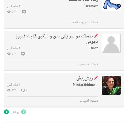
Faramarz
|
۴ ماه قبل
۷۴۳
۰
دسته:
تعیین نشده
ضحاک دو سر یکی دین و دیگری قدرت!فیروز
نجومی
firoz
|
۴ ماه قبل
۷۰۲
۰
دسته:
سیاسی
ریش‌ریش
NilofarShidmehr
|
۴ ماه قبل
۸۴۱
۰
دسته:
ادبیات
بیشتر