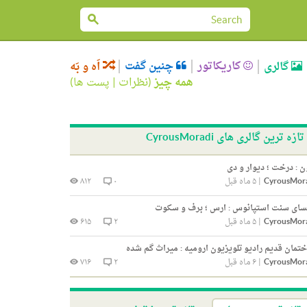
کاریکاتور
چنین گفت
گالری
اَه و بَه
همه چیز
(
نظرات
|
پست ها
)
تازه ترین گالری های CyrousMoradi
 : درخت ؛ دیوار و دی
CyrousMor
|
۵ ماه قبل
۰
۸۱۲
سای سنت استپانوس : ارس ؛ برف و سکوت
CyrousMor
|
۵ ماه قبل
۲
۶۱۵
تمان قدیم رادیو تلویزیون ارومیه : میراث گم شده
CyrousMor
|
۶ ماه قبل
۲
۷۱۶