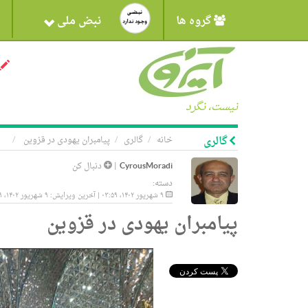
گروه ها
نبض ملی
نیست، نگرد
گالری
خانه
گالری
پیامبران یهودی در قزوین
CyrousMoradi
|
دنبال کن
دسته:
۹ شهریور ۱۴۰۲، ۰۳:۵۹ | آخرین ویرایش: ۹ شهریور ۱۴۰۲، ۰۳:۵۹
پیامبران یهودی در قزوین