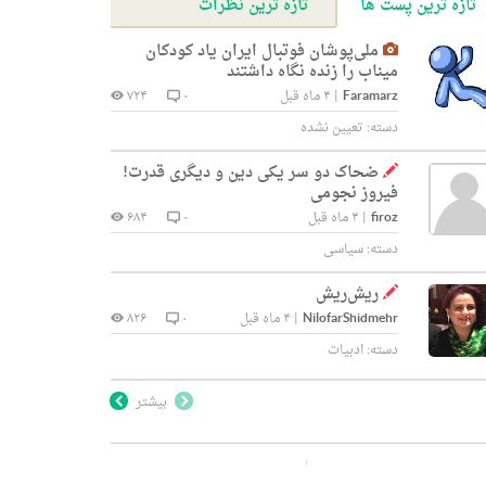
تازه ترین پست ها
تازه ترین نظرات
ملی‌پوشان فوتبال ایران یاد کودکان
میناب را زنده نگاه داشتند
Faramarz
|
۴ ماه قبل
۰
۷۲۴
دسته:
تعیین نشده
ضحاک دو سر یکی دین و دیگری قدرت!
فیروز نجومی
firoz
|
۴ ماه قبل
۰
۶۸۴
دسته:
سیاسی
ریش‌ریش
NilofarShidmehr
|
۴ ماه قبل
۰
۸۲۶
دسته:
ادبیات
بیشتر