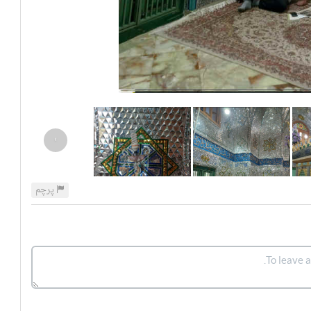
›
پرچم