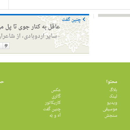
چنین گفت
عاقل به کنار جوی تا پل م
سایر اردوبادی، از شاعرا
—
دوست
نداشت
محتوا
حس
بلاگ
عکس
لینک
گالری
ویدیو
کاریکاتور
موسیقی
چنین گفت
سنجش
اَه و بَه