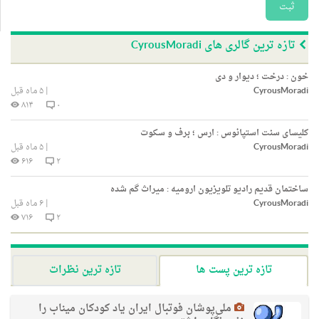
ثبت
تازه ترین گالری های CyrousMoradi
خون : درخت ؛ دیوار و دی
CyrousMoradi
|
۵ ماه قبل
۸۱۴
۰
کلیسای سنت استپانوس : ارس ؛ برف و سکوت
CyrousMoradi
|
۵ ماه قبل
۶۱۶
۲
ساختمان قدیم رادیو تلویزیون ارومیه : میراث گم شده
CyrousMoradi
|
۶ ماه قبل
۷۱۶
۲
تازه ترین پست ها
تازه ترین نظرات
ملی‌پوشان فوتبال ایران یاد کودکان میناب را