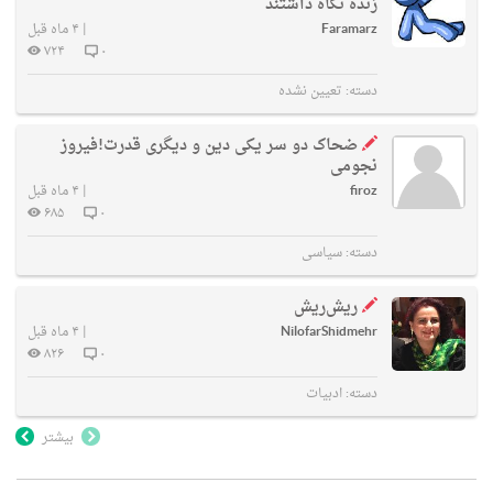
زنده نگاه داشتند
Faramarz
|
۴ ماه قبل
۷۲۴
۰
دسته:
تعیین نشده
ضحاک دو سر یکی دین و دیگری قدرت!فیروز
نجومی
firoz
|
۴ ماه قبل
۶۸۵
۰
دسته:
سیاسی
ریش‌ریش
NilofarShidmehr
|
۴ ماه قبل
۸۲۶
۰
دسته:
ادبیات
بیشتر