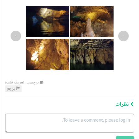
›
‹
برچسب: تعریف نشده
پرچم
نظرات