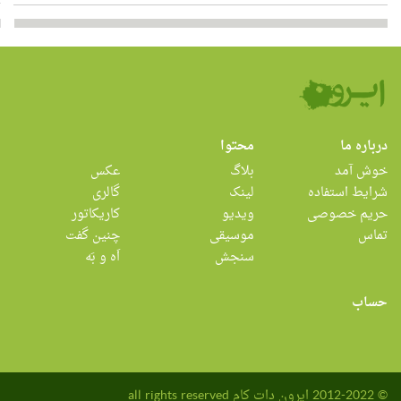
درباره ما
محتوا
خوش آمد
بلاگ
عکس
شرایط استفاده
لینک
گالری
حریم خصوصی
ویدیو
کاریکاتور
تماس
موسیقی
چنین گفت
سنجش
اَه و بَه
حساب
© 2012-2022 ایرون دات کام all rights reserved