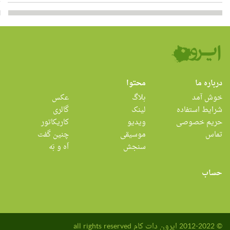
درباره ما
محتوا
خوش آمد
بلاگ
عکس
شرایط استفاده
لینک
گالری
حریم خصوصی
ویدیو
کاریکاتور
تماس
موسیقی
چنین گفت
سنجش
اَه و بَه
حساب
© 2012-2022 ایرون دات کام all rights reserved