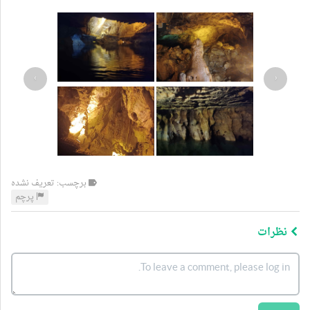
›
‹
برچسب: تعریف نشده
پرچم
نظرات