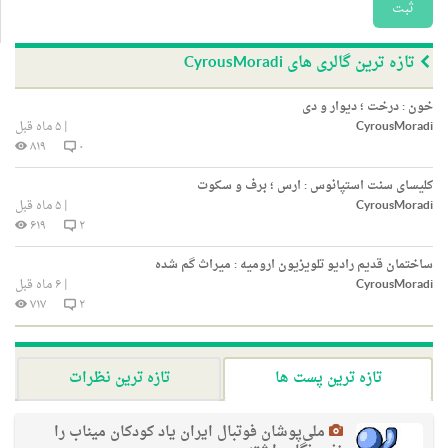
ثبت
تازه ترین گالری های CyrousMoradi
خون : درخت ؛ دیوار و دی
CyrousMoradi
|
۵ ماه قبل
۸۱۹
۰
کلیسای سنت استپانوس : ارس ؛ برف و سکوت
CyrousMoradi
|
۵ ماه قبل
۶۱۹
۲
ساختمان قدیم رادیو تلویزیون ارومیه : میراث گم شده
CyrousMoradi
|
۶ ماه قبل
۷۱۷
۲
تازه ترین پست ها
تازه ترین نظرات
ملی‌پوشان فوتبال ایران یاد کودکان میناب را