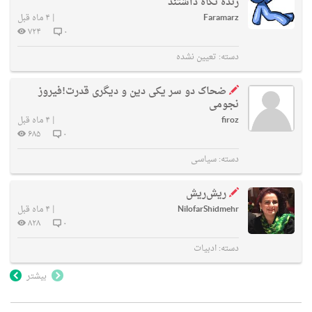
زنده نگاه داشتند
Faramarz
|
۴ ماه قبل
۷۲۴
۰
دسته:
تعیین نشده
ضحاک دو سر یکی دین و دیگری قدرت!فیروز
نجومی
firoz
|
۴ ماه قبل
۶۸۵
۰
دسته:
سیاسی
ریش‌ریش
NilofarShidmehr
|
۴ ماه قبل
۸۲۸
۰
دسته:
ادبیات
بیشتر