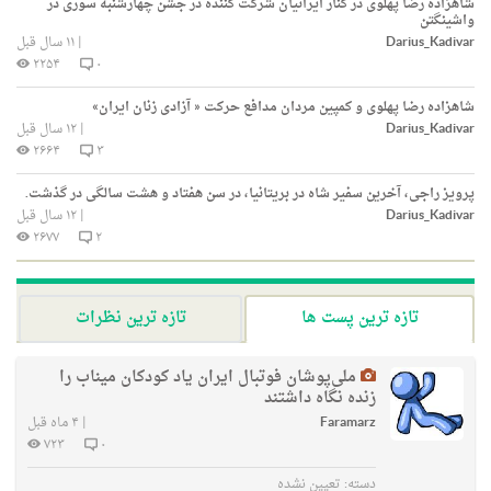
شاهزاده رضا پهلوی در کنار ایرانیان شرکت کننده در جشن چهارشنبه سوری در
واشینگتن
Darius_Kadivar
|
۱۱ سال قبل
۲۲۵۴
۰
شاهزاده رضا پهلوی و کمپین مردان مدافع حرکت « آزادی زنان ایران»
Darius_Kadivar
|
۱۲ سال قبل
۲۶۶۴
۳
پرویز راجی، آخرین سفیر شاه در بریتانیا، در سن هفتاد و هشت سالگی در گذشت.
Darius_Kadivar
|
۱۲ سال قبل
۲۶۷۷
۲
تازه ترین پست ها
تازه ترین نظرات
ملی‌پوشان فوتبال ایران یاد کودکان میناب را
زنده نگاه داشتند
Faramarz
|
۴ ماه قبل
۷۲۳
۰
دسته:
تعیین نشده