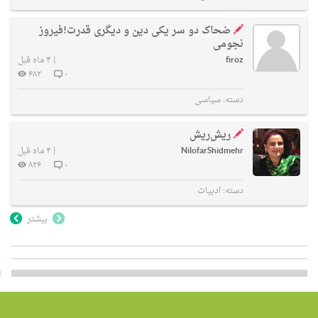
ضحاک دو سر یکی دین و دیگری قدرت!فیروز
نجومی
firoz
|
۴ ماه قبل
۶۸۲
۰
دسته:
سیاسی
ریش‌ریش
NilofarShidmehr
|
۴ ماه قبل
۸۲۶
۰
دسته:
ادبیات
بیشتر