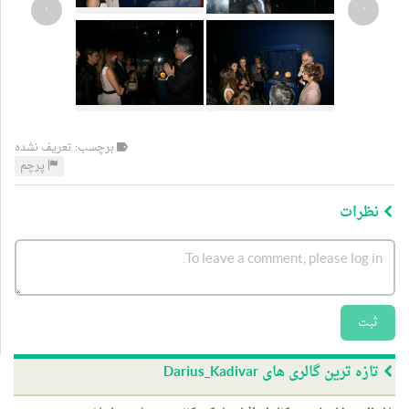
›
‹
برچسب: تعریف نشده
پرچم
نظرات
ثبت
تازه ترین گالری های Darius_Kadivar