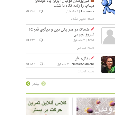
ملی‌پوشان فوتبال ایران یاد کودکان
میناب را زنده نگاه داشتند
Faramarz
|
۴ ماه قبل
۰
۷۳۵
دسته:
تعیین نشده
ضحاک دو سر یکی دین و دیگری قدرت!
فیروز نجومی
firoz
|
۴ ماه قبل
۰
۶۹۴
دسته:
سیاسی
ریش‌ریش
NilofarShidmehr
|
۴ ماه قبل
۰
۸۳۳
دسته:
ادبیات
بیشتر