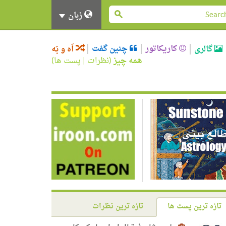
زبان
کاریکاتور
چنین گفت
گالری
اَه و بَه
همه چیز
(
نظرات
|
پست ها
)
تازه ترین پست ها
تازه ترین نظرات