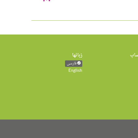
اب
زبانها
فارسی
English