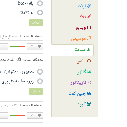
بله (۵۶%)
لینک
نه‌ (۴۴%)
بلاگ
جواب
ویدیو
Darius_Kadivar
|
۱۱ سال قبل
|
موسیقی
۳
۲
سنجش
دوست
جنگه سرد: اگر شاه جمه
نداشتن
عکس
گالری
جمهوریه دمکراتیک میشد
زیره سلطهٔ شوروی میاف
کاریکاتور
جواب
چنین گفت
گروه
Darius_Kadivar
|
۱۲ سال قبل
|
۵
۷
دوست