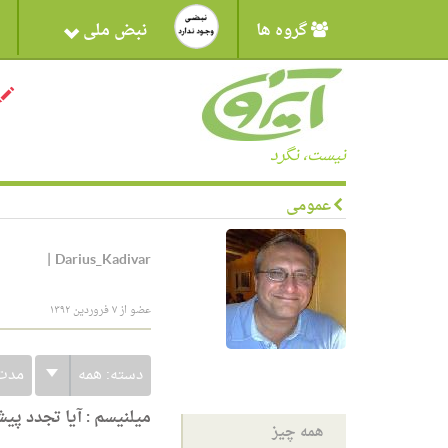
گروه ها
نبض ملی
نیست، نگرد
عمومی
|
Darius_Kadivar
عضو از ۷ فروردین ۱۳۹۲
دسته:
همه
مدت
میلنیسم : آیا تجدد پ
همه چیز