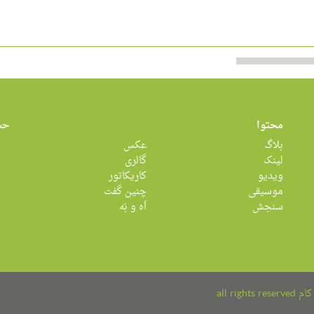
محتوا
حس
بلاگ
عکس
لینک
گالری
ویدیو
کاریکاتور
موسیقی
چنین گفت
سنجش
اَه و بَه