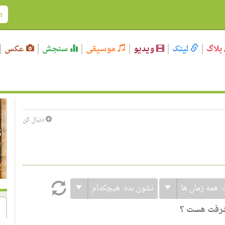
بلاگ
لینک
ویدیو
موسیقی
سنجش
عکس
دنبال کن
:
همه زمان ها
نشون بده:
هیچکدام
یشرفت هست ؟