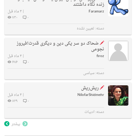
زنده نگاه داشتند
Faramarz
|
۴ ماه قبل
۷۳۰
۰
دسته:
تعیین نشده
ضحاک دو سر یکی دین و دیگری قدرت!فیروز
نجومی
firoz
|
۴ ماه قبل
۶۸۶
۰
دسته:
سیاسی
ریش‌ریش
NilofarShidmehr
|
۴ ماه قبل
۸۲۹
۰
دسته:
ادبیات
بیشتر