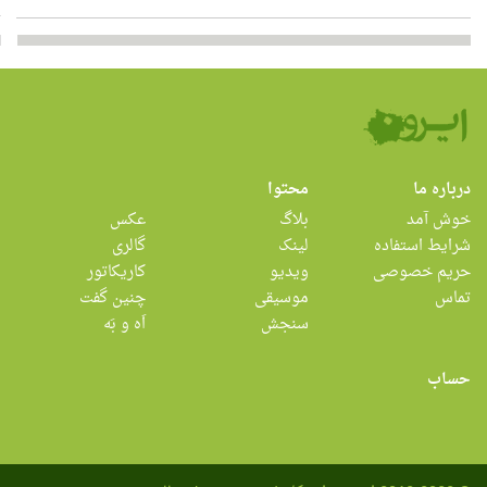
درباره ما
محتوا
خوش آمد
بلاگ
عکس
شرایط استفاده
لینک
گالری
حریم خصوصی
ویدیو
کاریکاتور
تماس
موسیقی
چنین گفت
سنجش
اَه و بَه
حساب