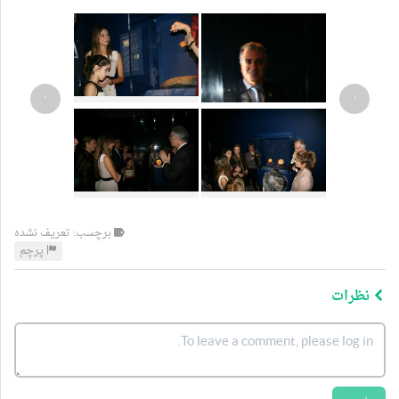
›
‹
برچسب: تعریف نشده
پرچم
نظرات