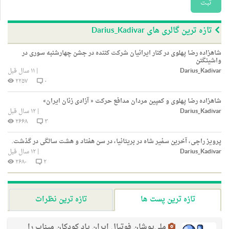
ثبت
تازه ترین گالری های Darius_Kadivar
شاهزاده رضا پهلوی در کنار ایرانیان شرکت کننده در جشن چهارشنبه سوری در
واشینگتن
Darius_Kadivar
|
۱۱ سال قبل
۲۲۵۷
۰
شاهزاده رضا پهلوی و کمپین مردان مدافع حرکت « آزادی زنان ایران»
Darius_Kadivar
|
۱۲ سال قبل
۲۶۶۸
۳
پرویز راجی، آخرین سفیر شاه در بریتانیا، در سن هفتاد و هشت سالگی در گذشت.
Darius_Kadivar
|
۱۲ سال قبل
۲۶۸۰
۲
تازه ترین پست ها
تازه ترین نظرات
ملی‌پوشان فوتبال ایران یاد کودکان میناب را